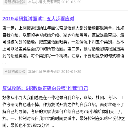
考研初试经验
本站小编 免费考研网 2019-05-29
2019考研复试面试：五大步骤应对
第一步，上网搜索归纳往年面试常见话题大部分话题都很简单，比如
自我介绍、以前的学习成绩介绍、家乡介绍等等，这些是最常见、最
可能被问到的话题。把这些话题归类，一般情况下四五个类别，基本
上可以涵盖英语面试中的所有话题。第二步，撰写话题初稿根据搜集
到的话题类别，每个类别写一个初稿。注意，不要用复杂的句式和语
...
考研初试经验
本站小编 免费考研网 2019-05-29
复试攻略：5招教你正确向导师“推荐”自己
好像从小到大我们总是在不停地做自我介绍，班级、社团、考证、工
作考研同样也逃不掉。作为复试开篇之作的自我介绍，面对丝毫不了
解自己的导师，考研的大家该如何介绍自己呢?听小编给你们支上几
招。一、控制时长自我介绍的时间要适中，最好控制在30秒-1分钟之
间，最长也不要超过2分钟 ...