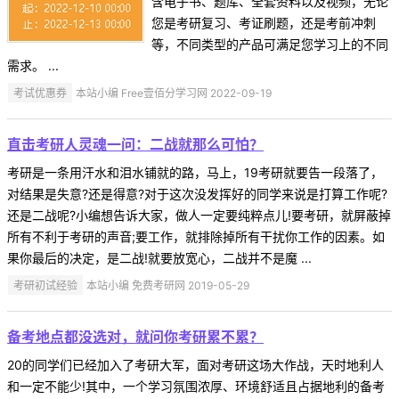
含电子书、题库、全套资料以及视频，无论
您是考研复习、考证刷题，还是考前冲刺
等，不同类型的产品可满足您学习上的不同
需求。 ...
考试优惠券
本站小编 Free壹佰分学习网 2022-09-19
直击考研人灵魂一问：二战就那么可怕？
考研是一条用汗水和泪水铺就的路，马上，19考研就要告一段落了，
对结果是失意?还是得意?对于这次没发挥好的同学来说是打算工作呢?
还是二战呢?小编想告诉大家，做人一定要纯粹点儿!要考研，就屏蔽掉
所有不利于考研的声音;要工作，就排除掉所有干扰你工作的因素。如
果你最后的决定，是二战!就要放宽心，二战并不是魔 ...
考研初试经验
本站小编 免费考研网 2019-05-29
备考地点都没选对，就问你考研累不累？
20的同学们已经加入了考研大军，面对考研这场大作战，天时地利人
和一定不能少!其中，一个学习氛围浓厚、环境舒适且占据地利的备考