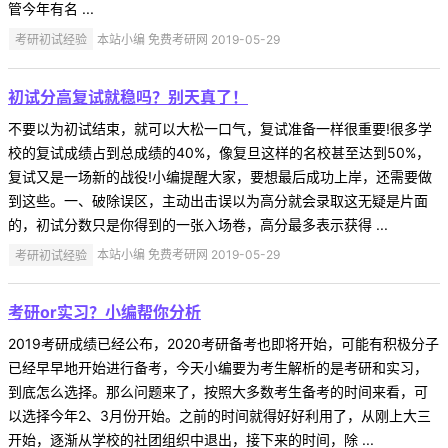
管今年有名 ...
考研初试经验
本站小编 免费考研网 2019-05-29
初试分高复试就稳吗？别天真了！
不要以为初试结束，就可以大松一口气，复试准备一样很重要!很多学
校的复试成绩占到总成绩的40%，像复旦这样的名校甚至达到50%，
复试又是一场新的战役!小编提醒大家，要想最后成功上岸，还需要做
到这些。一、破除误区，主动出击误以为高分就会录取这无疑是片面
的，初试分数只是你得到的一张入场卷，高分最多表示获得 ...
考研初试经验
本站小编 免费考研网 2019-05-29
考研or实习？小编帮你分析
2019考研成绩已经公布，2020考研备考也即将开始，可能有积极分子
已经早早地开始进行备考，今天小编要为考生解析的是考研和实习，
到底怎么选择。那么问题来了，按照大多数考生备考的时间来看，可
以选择今年2、3月份开始。之前的时间就得好好利用了，从刚上大三
开始，逐渐从学校的社团组织中退出，接下来的时间，除 ...