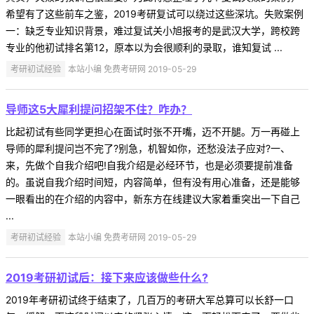
希望有了这些前车之鉴，2019考研复试可以绕过这些深坑。失败案例
一：缺乏专业知识背景，难过复试关小旭报考的是武汉大学，跨校跨
专业的他初试排名第12，原本以为会很顺利的录取，谁知复试 ...
考研初试经验
本站小编 免费考研网 2019-05-29
导师这5大犀利提问招架不住？咋办？
比起初试有些同学更担心在面试时张不开嘴，迈不开腿。万一再碰上
导师的犀利提问岂不完了?别急，机智如你，还愁没法子应对?一、
来，先做个自我介绍吧!自我介绍是必经环节，也是必须要提前准备
的。虽说自我介绍时间短，内容简单，但有没有用心准备，还是能够
一眼看出的在介绍的内容中，新东方在线建议大家着重突出一下自己
...
考研初试经验
本站小编 免费考研网 2019-05-29
2019考研初试后：接下来应该做些什么?
2019年考研初试终于结束了，几百万的考研大军总算可以长舒一口