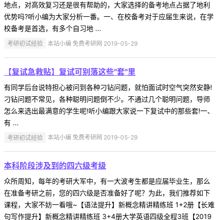
地点，对高效复习还是很有帮助的，大家选择的备考地点占据了地利
优势吗?听小编为大家分析一番。一、在校备考对于应届生来说，在学
校备考是首选，有多个自习地 ...
考研初试经验
本站小编 免费考研网 2019-05-29
【复试急救贴】复试可别落这些"套"里
有同学后台说特担心被问到各种刁钻问题，就怕面试时空气突然安静!
刁钻问题不常见，各种聪明问题倒不少。不通过几个聪明问题，导师
怎么来选出最满意的学生呢!听小编跟大家说一下复试中的那些套!一、
有 ...
考研初试经验
本站小编 免费考研网 2019-05-29
本科阶段涉及到的四六级考级
众所周知，每年的考研大军中，有一大波考生都是应届毕业生，那么
在准备考研之前，您的四六级是否准备好了呢？为此，我们推荐如下
课程，大家不妨一看哦~【语法提升】新概念精讲精练班 1+2册【长难
句写作提升】新概念精讲精练班 3+4册大学英语四级全程3班【2019