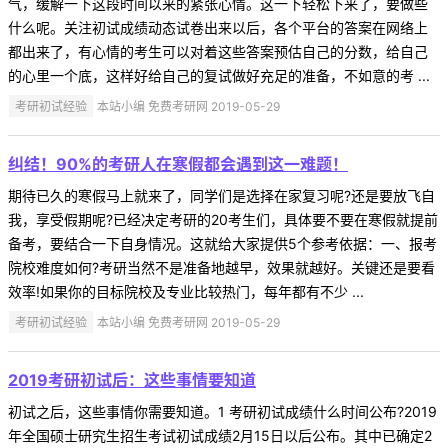
气，缓解一下这段时间以来的紧张心情。这一下轻松下来了，要做些
什么呢。关注初试成绩动态试卷出来以后，各个平台的答案在网络上
都出来了，有心情的考生可以对着这些答案预估自己的分数，给自己
的心里一个底，这样好给自己的复试做好充足的准备，不如意的考 ...
考研初试经验
本站小编 免费考研网 2019-05-29
纠结！90%的考研人在寒假都会遇到这一难题！
期待已久的寒假马上就来了，同学们是选择在家复习呢?还是要放飞自
我，享受假期呢?已经决定考研的20考生们，具体要不要在寒假就提前
备考，要结合一下自身情况。这就给大家提供5个参考依据：一、报考
院校难度如何?考研当然不是准备地越早，效果就越好。关键还是要看
效率!如果你的目标院校及专业比较热门，每年都有不少 ...
考研初试经验
本站小编 免费考研网 2019-05-29
2019考研初试后：这些事情要知道
初试之后，这些事情你需要知道。1 考研初试成绩什么时间公布?2019
年全国硕士研究生招生考试初试成绩2月15日以后公布。其中已确定2