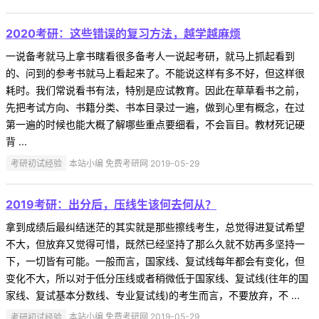
2020考研：这些错误的复习方法，越学越麻烦
一说备考就马上拿书瞎看很多备考人一说起考研，就马上抓起看到
的、问到的参考书就马上看起来了。不能说这样有多不好，但这样很
耗时。我们常说看书有法，特别是应试教育。因此在草草看书之前，
先把考试方向、书籍分类、书本目录过一遍，做到心里有概念，在过
第一遍的时候也能大概了解哪些重点要细看，不会盲目。教材死记硬
背 ...
考研初试经验
本站小编 免费考研网 2019-05-29
2019考研：出分后，压线生该何去何从？
拿到成绩后最纠结迷茫的其实就是那些擦线考生，总觉得进复试希望
不大，但放弃又觉得可惜，既然已经坚持了那么久就不妨再多坚持一
下，一切皆有可能。一般而言，国家线、复试线每年都会有变化，但
变化不大，所以对于低分压线或者稍微低于国家线、复试线(往年的国
家线、复试基本分数线、专业复试线)的考生而言，不要放弃，不 ...
考研初试经验
本站小编 免费考研网 2019-05-29