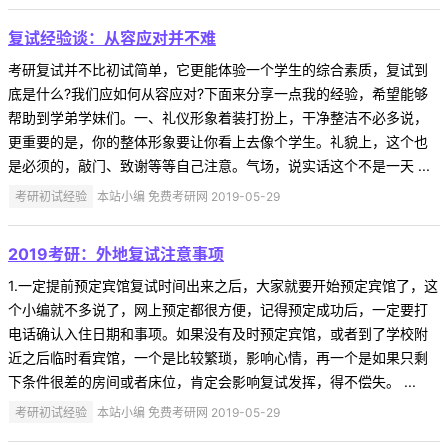
复试经验谈：从容应对并不难
考研复试并不比初试简单，它更能体验一个学生的综合素质，复试到
底是什么?我们应如何从容应对?下面来分享一点我的经验，希望能够
帮助到学弟学妹们。一、礼仪形象着装打扮上，干净整洁不必多说，
更重要的是，你的整体形象要让你看上去像个学生。礼貌上，这个也
是必须的，敲门、致谢等等自己注意。气场，说实话这个不是一天 ...
考研初试经验
本站小编 免费考研网 2019-05-29
2019考研：外地复试注意事项
1.一定提前预定宾馆复试时间出来之后，大家就要开始预定宾馆了，这
个小编就不多说了，网上预定都很方便，记得预定成功后，一定要打
电话确认入住日期和事项。如果没有及时预定宾馆，或者到了学校附
近之后临时看宾馆，一个是比较繁琐，影响心情，再一个是如果只剩
下条件很差的房间或者床位，肯定会影响复试发挥，得不偿失。 ...
考研初试经验
本站小编 免费考研网 2019-05-29