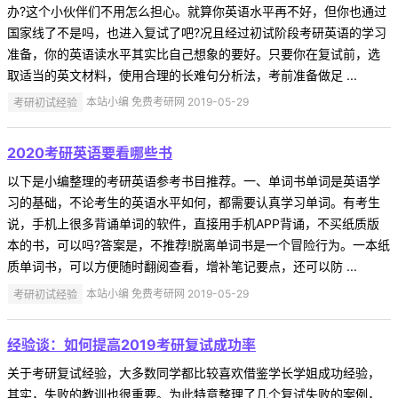
办?这个小伙伴们不用怎么担心。就算你英语水平再不好，但你也通过
国家线了不是吗，也进入复试了吧?况且经过初试阶段考研英语的学习
准备，你的英语读水平其实比自己想象的要好。只要你在复试前，选
取适当的英文材料，使用合理的长难句分析法，考前准备做足 ...
考研初试经验
本站小编 免费考研网 2019-05-29
2020考研英语要看哪些书
以下是小编整理的考研英语参考书目推荐。一、单词书单词是英语学
习的基础，不论考生的英语水平如何，都需要认真学习单词。有考生
说，手机上很多背诵单词的软件，直接用手机APP背诵，不买纸质版
本的书，可以吗?答案是，不推荐!脱离单词书是一个冒险行为。一本纸
质单词书，可以方便随时翻阅查看，增补笔记要点，还可以防 ...
考研初试经验
本站小编 免费考研网 2019-05-29
经验谈：如何提高2019考研复试成功率
关于考研复试经验，大多数同学都比较喜欢借鉴学长学姐成功经验，
其实，失败的教训也很重要。为此特意整理了几个复试失败的案例，