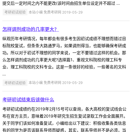
提交后一定时间之内不能更改(该时间由招生单位设定并不超过 ...
考研初试经验
本站小编 免费考研网 2019-05-29
怎样调剂成功的几率更大？
纵观历年考研情况，每年都会有很多考生因初试成绩不理想而错过目
标院校复试，但条条大路通罗马，如果调剂得当，也能够确保考研成
功。所以对于初试不理想的同学来说，一定不要错过这样的机会。那
么怎样调剂成功的几率更大呢?选择篇1、重视文科院校的理工科专
业、理工科院校的文科专业。这是一条很好的经验，一些著名的文科
...
考研初试经验
本站小编 免费考研网 2019-05-29
考研初试结束后该做什么
考研初试成绩约在2019年2月15号可以查询，各大高校的复试线会公
布在官方主页，意味着2019年研究生招生复试录取工作会全面展开。
关于同学们该如何准备复试，小编给出以下建议：积极收集各类信息
有的同学为是否该联系导师而疑惑，其实，联系导师并不是必须，当