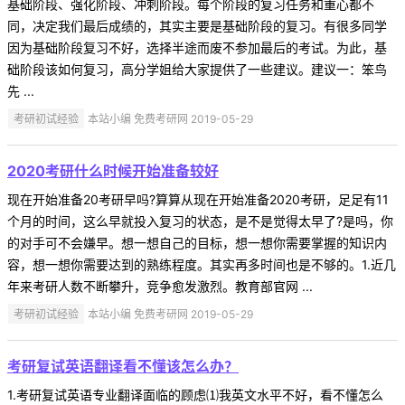
基础阶段、强化阶段、冲刺阶段。每个阶段的复习任务和重心都不
同，决定我们最后成绩的，其实主要是基础阶段的复习。有很多同学
因为基础阶段复习不好，选择半途而废不参加最后的考试。为此，基
础阶段该如何复习，高分学姐给大家提供了一些建议。建议一：笨鸟
先 ...
考研初试经验
本站小编 免费考研网 2019-05-29
2020考研什么时候开始准备较好
现在开始准备20考研早吗?算算从现在开始准备2020考研，足足有11
个月的时间，这么早就投入复习的状态，是不是觉得太早了?是吗，你
的对手可不会嫌早。想一想自己的目标，想一想你需要掌握的知识内
容，想一想你需要达到的熟练程度。其实再多时间也是不够的。1.近几
年来考研人数不断攀升，竞争愈发激烈。教育部官网 ...
考研初试经验
本站小编 免费考研网 2019-05-29
考研复试英语翻译看不懂该怎么办？
1.考研复试英语专业翻译面临的顾虑⑴我英文水平不好，看不懂怎么