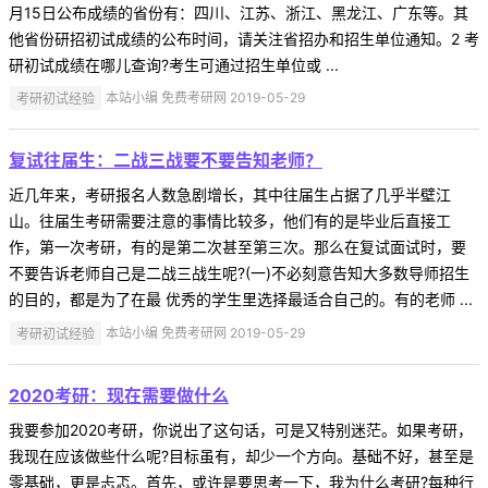
月15日公布成绩的省份有：四川、江苏、浙江、黑龙江、广东等。其
他省份研招初试成绩的公布时间，请关注省招办和招生单位通知。2 考
研初试成绩在哪儿查询?考生可通过招生单位或 ...
考研初试经验
本站小编 免费考研网 2019-05-29
复试往届生：二战三战要不要告知老师？
近几年来，考研报名人数急剧增长，其中往届生占据了几乎半壁江
山。往届生考研需要注意的事情比较多，他们有的是毕业后直接工
作，第一次考研，有的是第二次甚至第三次。那么在复试面试时，要
不要告诉老师自己是二战三战生呢?(一)不必刻意告知大多数导师招生
的目的，都是为了在最 优秀的学生里选择最适合自己的。有的老师 ...
考研初试经验
本站小编 免费考研网 2019-05-29
2020考研：现在需要做什么
我要参加2020考研，你说出了这句话，可是又特别迷茫。如果考研，
我现在应该做些什么呢?目标虽有，却少一个方向。基础不好，甚至是
零基础，更是忐忑。首先，或许是要思考一下，我为什么考研?每种行