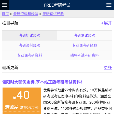
FREE考研考试
首页
>
考研资料和经验
>
考研初试经验
题库
故事
专题
APP
笔记
论坛
栏目导航
+展开
VIP
资料
考研初试经验
考研复试经验
考研调剂经验
专业课考研经验
专业课考研资料
辅导考试考研资料
最新更新
更多
领限时大额优惠券,享本站正版考研考试资料!
优惠券领取后72小时内有效，10万种最新考
研考试考证类电子打印资料任你选。涵盖全
国500余所院校考研专业课、200多种职业
资格考试、1100多种经典教材，产品类型包