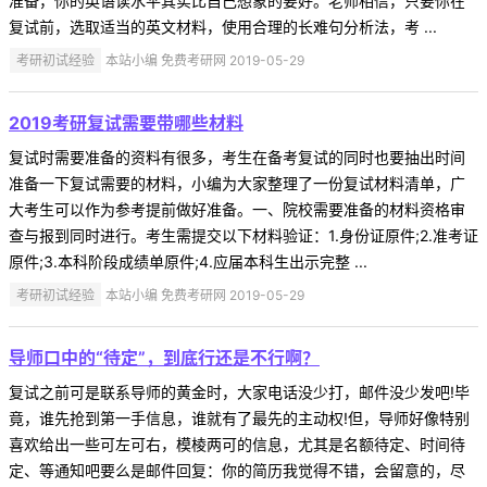
准备，你的英语读水平其实比自己想象的要好。老师相信，只要你在
复试前，选取适当的英文材料，使用合理的长难句分析法，考 ...
考研初试经验
本站小编 免费考研网 2019-05-29
2019考研复试需要带哪些材料
复试时需要准备的资料有很多，考生在备考复试的同时也要抽出时间
准备一下复试需要的材料，小编为大家整理了一份复试材料清单，广
大考生可以作为参考提前做好准备。一、院校需要准备的材料资格审
查与报到同时进行。考生需提交以下材料验证：1.身份证原件;2.准考证
原件;3.本科阶段成绩单原件;4.应届本科生出示完整 ...
考研初试经验
本站小编 免费考研网 2019-05-29
导师口中的“待定”，到底行还是不行啊？
复试之前可是联系导师的黄金时，大家电话没少打，邮件没少发吧!毕
竟，谁先抢到第一手信息，谁就有了最先的主动权!但，导师好像特别
喜欢给出一些可左可右，模棱两可的信息，尤其是名额待定、时间待
定、等通知吧要么是邮件回复：你的简历我觉得不错，会留意的，尽