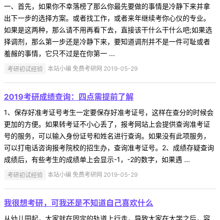
一、首先，如果你不幸落榜了那么你最先要做的事情是冷静下来并拿
出下一步的选择方案。或者找工作，或者来年继续考你心仪的专业。
如果是这两种，那么请不用再看下去，直接该干什么干什么吧;如果选
择调剂，那么第一步还是冷静下来，要知道调剂并不是一件可耻或者
羞赧的事情，它只不过是在你第一 ...
考研初试经验
本站小编 免费考研网 2019-05-29
2019考研成绩查询：四点需提前了解
1、保存好准考证号考生一定要保存好准考证号，这样在查分的时候会
更加的方便。如果转考证不小心丢了，报考网站上会提供查询准考证
号的服务，可以输入身份证号和姓名进行查询。如果没有此项服务，
可以打电话咨询报考院校的招生办，查询准考证号。2、成绩存疑查询
成绩后，有些考生的成绩单上会显示-1，-2的数字，如果遇 ...
考研初试经验
本站小编 免费考研网 2019-05-29
我很想考研，可我还是不知道自己喜欢什么
从幼儿园起，大家就在固定的轨道上行走，导致大家在大学之后，容