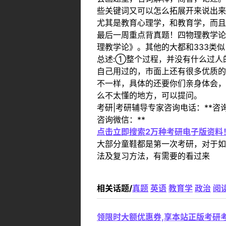
些关键词又可以怎么拓展开来说出来
尤其是教育心理学，和教育学，而且
最后一周重点背真题！四物理教学论
理教学论》。其他的大都和333类
总述:①整个过程，并没有什么过
自己用过的，市面上还有很多优质的
不一样，具体的还要你们亲身体会
么不太懂的地方，可以提问。
考研|考研辅导专家咨询电话：**咨询Q
咨询微信：**
点击立即搜索2万种考研电子版资料
大部分童鞋都是第一次考研，对于如
法及复习方法，有需要的看过来
相关话题/
真题
英语
教育学
政治
阅
领限时大额优惠券,享本站正版考研考