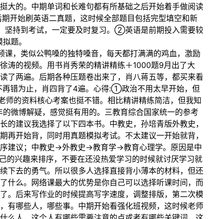
挺大的。中期单词和长难句都有所基础之后开始着手做阅读
后期开始刷英语二真题，这时候全部题目包括完型填空和新
，坚持到考试，一定要及时复习。②英语是前期投入需要较
模拟题。
频课，类似公鸭嗓的独特嗓音，每天都打满满的鸡血，激励
涛的视频。用书肖秀荣的精讲精练＋1000题9月出了大
读了两遍。后期各种压题卷出来了，肖八蒋五等，都买来看
不再错为止，肖四背了4遍。心得:①政治不用太早开始，但
老师的资料核心考案也挺不错。相比精讲精练简洁，但我知
丰的微博解疑，感觉挺有用的。三教育综合国家统一的参考
长的建议我选择了以下四本书。中教史，孙培青版外教史，
期再开始背，同时用真题模拟考试。不太建议一开始就背，
序建议；中教史→外教史→教育学→教育心理学。原因是中
自己的兴趣来排序，不要在还没热爱学习的时候就讨厌学习就
续下去的勇气。所以很多人选择直接背小薄本的材料，但还
了什么。网络课最大的优势是你自己可以选择听课时间，而
了。后来写作业的时候提高写字速度，调整排版，第二次模
，有哪些人，哪些事。中期开始看强化班视频，这时候老师
什么人，这个人有哪些需要注意的点或者有哪些关键词，这