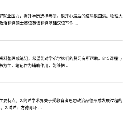
解就业压力，提升学历选择考研。很开心最后的结局很圆满。物理大
治翻译硕士英语英语翻译基础汉语写作 ...
的资料整理成笔记，希望能对学弟学妹们的复习有所帮助。815课程与
主，笔记作为辅助作用，能够把 ...
式的主要特点。2.简述学术界关于受教育者思想政治品德形成发展过程的
.试述西方德育环 ...