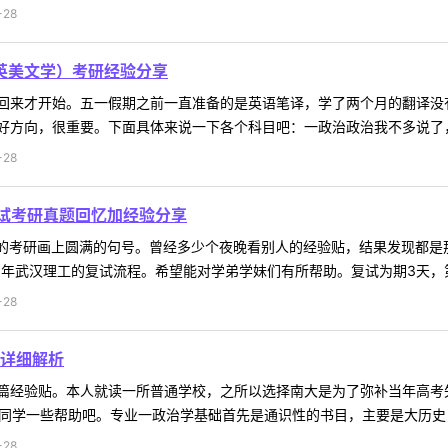
-28
（英美文学）考研经验分享
回来才开始。五一假期之前一直准备的是英语笔译，学了两个月的翻译没
方向，很重要。下面具体来说一下各个科目吧：一政治政治我不多说了，因
-28
试考研真题回忆加经验分享
年的考研画上圆满的句号。曾经多少个夜晚看别人的经验贴，结果发现都是
5年武汉理工的复试流程。希望能对学弟学妹们有所帮助。复试为期3天，第一
-28
详细解析
篇经验贴。本人就读一所普通学校，之所以选择南大是为了弥补当年高考
同学一些帮助吧。专业一政治学基础首先是通识性的书目，主要是大历史，
-28