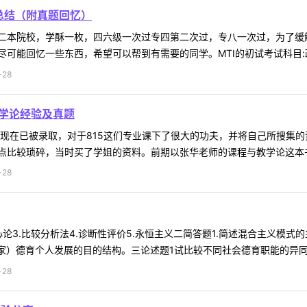
验总结（附真题回忆）
二本院校，学酥一枚，四六级一次过专四第二次过，专八一次过，为了缓
可能回忆一些东西，希望可以帮到有需要的同学。MTI的初试考试科目:政
-28
教学论经验及真题
，现在已被录取，对于815这们专业课下了很大的功夫，并将自己所搜集
比较琐碎，当时买了学姐的资料。前期以张华老师的课程与教学论这本书为
-28
心论3.比较分析法4.诊断性评价5.永恒主义二简答题1.简述混合主义模
家）德育个人发展的目的结构。三论述题1试比较不同社会德育职能的异同。2
-28