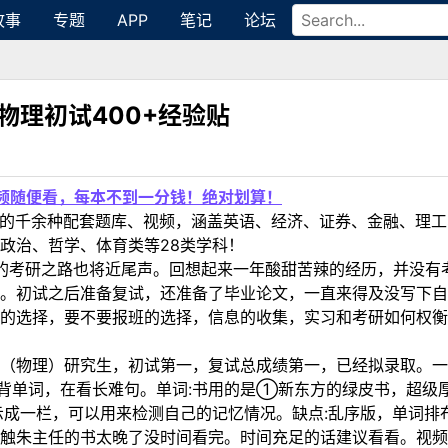
故事
专题
APP
笔记
论坛
物理初试400+经验贴
视频随便看，每本不到一分钱！绝对划算！
定教材的千余种配套题库、视频，涵盖英语、经济、证券、金融、
政治、哲学、体育类等28类学科！
年的考研之路也将近尾声。回想起来一年酸甜苦辣的经历，并没
。初试之后准备复试，还准备了毕业论文，一直来得及没写下自
的选择，要不要报班的选择，信息的收集，实习和考研如何权衡
（物理）研究生，初试第一，复试总成绩第一，已经拟录取。一
背单词，在看长难句。单词:书用的是①新东方的绿皮书，超级厚的一本
示成一栏，可以用来检测自己的记忆情况。缺点:乱序版，单词
触朱主任的书太晚了没时间看完。时间充足的话建议看看。视频