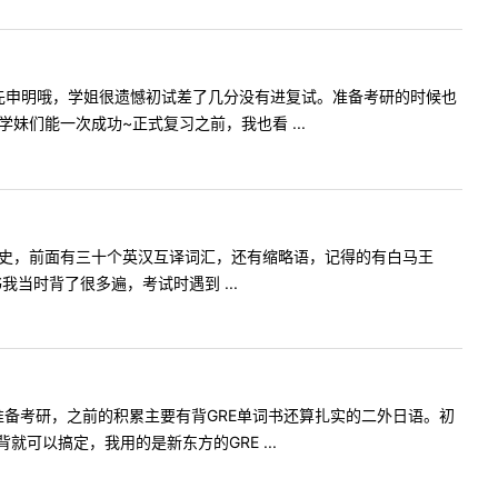
先申明哦，学姐很遗憾初试差了几分没有进复试。准备考研的时候也
们能一次成功~正式复习之前，我也看 ...
发展史，前面有三十个英汉互译词汇，还有缩略语，记得的有白马王
当时背了很多遍，考试时遇到 ...
准备考研，之前的积累主要有背GRE单词书还算扎实的二外日语。初
以搞定，我用的是新东方的GRE ...