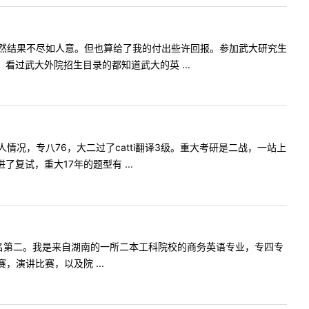
然结果不尽如人意。但也算给了我的付出些许回报。参加武大研究生
过武大外院招生目录的都知道武大的英 ...
况，专八76，大二过了catti翻译3级。重大考研是二战，一站上
复试，重大17年的题型有 ...
.1排名第二。我是来自湖南的一所二本工科院校的商务英语专业，专四专
演讲比赛，以及院 ...