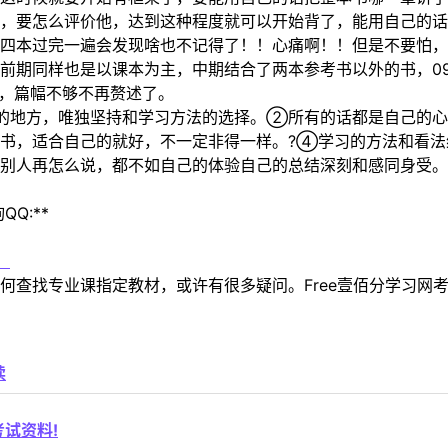
，要怎么评价他，达到这种程度就可以开始背了，能用自己的话
四本过完一遍会发现啥也不记得了！！心痛啊！！但是不要怕，
前期同样也是以课本为主，中期结合了两本参考书以外的书，0
似，篇幅不够不再赘述了。
人的地方，唯独坚持和学习方法的选择。②所有的话都是自己的
书，适合自己的就好，不一定非得一样。?④学习的方法和看法
，别人再怎么说，都不如自己的体验自己的总结深刻和感同身受
Q:**
！
何查找专业课指定教材，或许有很多疑问。Free壹佰分学习网
读
试资料!