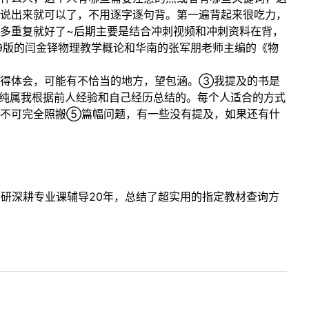
说出来就可以了，不用逐字逐句背。第一遍背起来很吃力，
多重复就好了~后期主要是结合冲刺视频和冲刺资料在背，
9版的闫金铎物理教学概论和华南的张军朋老师主编的《物
心得体会，可能有不恰当的地方，望包涵。③我提及的书是
纯属我根据前人经验和自己经历总结的。每个人适合的方式
。不可完全照搬⑤篇幅问题，有一些没有提及，如果还有什
考研深耕专业课辅导20年，总结了超实用的指定教材查询方