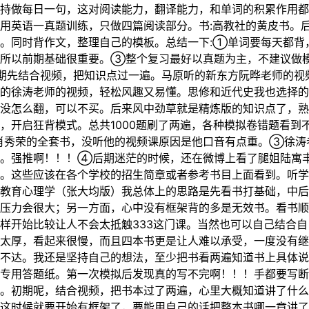
持做每日一句，这对阅读能力，翻译能力，和单词的积累作用都
用英语一真题训练，只做四篇阅读部分。书:高教社的黄皮书。
。同时背作文，整理自己的模板。总结一下:①单词要每天都背
，所以前期基础很重要。③整个复习最好以真题为主，不建议做
期先结合视频，把知识点过一遍。马原听的新东方阮晔老师的视
的徐涛老师的视频，轻松风趣又易懂。思修和近代史我也选择的徐
没怎么翻，可以不买。后来风中劲草就是精炼版的知识点了，熟
，开启狂背模式。总共1000题刷了两遍，各种模拟卷错题看到
肖秀荣的全套书，没听他的视频课原因是他口音有点重。③徐涛
了。强推啊！！！④后期迷茫的时候，还在微博上看了腿姐陆寓
。这些应该在各个学校的招生简章或者参考书目上面看到。听学
教育心理学（张大均版）我总体上的思路是先看书打基础，中后
压力会很大；另一方面，心中没有框架背的多是无效书。看书顺
样开始比较让人不会太抵触333这门课。当然也可以自己结合
太厚，看起来很慢，而且四本书更是让人难以承受，一度没有继
不达。我还是坚持自己的想法，至少把书看两遍知道书上具体说
专用答题纸。第一次模拟后发现真的写不完啊！！！手都要写断
。初期呢，结合视频，把书本过了两遍，心里大概知道讲了什么
这时候就要开始有框架了，要能用自己的话把整本书哪一章讲了