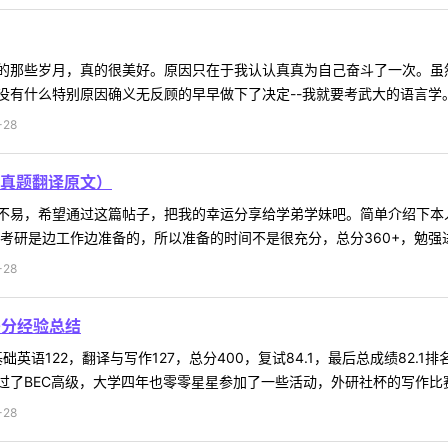
的那些岁月，真的很美好。原因只在于我认认真真为自己奋斗了一次。虽
有什么特别原因确义无反顾的早早做下了决定--我就要考武大的语言学。看
-28
真题翻译原文）
易，希望通过这篇帖子，把我的幸运分享给学弟学妹吧。简单介绍下本人情
考研是边工作边准备的，所以准备的时间不是很充分，总分360+，勉强进了
-28
0分经验总结
础英语122，翻译与写作127，总分400，复试84.1，最后总成绩82
了BEC高级，大学四年也零零星星参加了一些活动，外研社杯的写作比赛，
-28