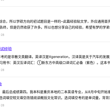
综合，所以学硕方向的初试题目是一样的~此篇经验贴文学，外应通用首
告终，但是仍然收获了许多。所以也想分享自己的经验，希望有梦的学弟学妹
-28
试经验
考的是非散文类翻译。英译汉是Xgeneration，汉译英是关于汽车的
复习用书：英汉互译词汇：①新东方中高级口译词汇必备（紫色）。这本书我
-28
会
些，最后总成绩第四。我本科是重庆本地的二本英语专业，从8月中旬开始
词填空短文填空改错阅读概括文化常识。选词填空考的是单词量，背背背就可
-28