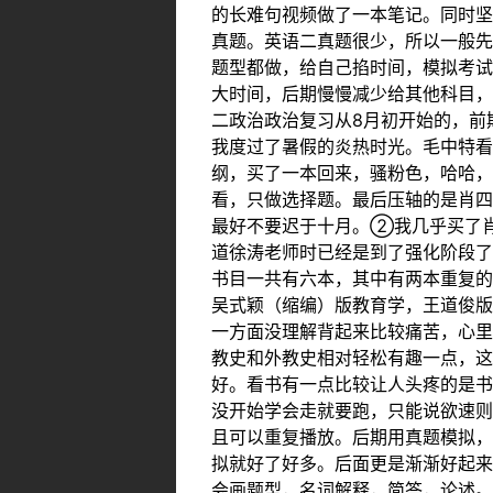
的长难句视频做了一本笔记。同时坚
真题。英语二真题很少，所以一般先
题型都做，给自己掐时间，模拟考试
大时间，后期慢慢减少给其他科目
二政治政治复习从8月初开始的，前
我度过了暑假的炎热时光。毛中特看
纲，买了一本回来，骚粉色，哈哈，
看，只做选择题。最后压轴的是肖四
最好不要迟于十月。②我几乎买了
道徐涛老师时已经是到了强化阶段
书目一共有六本，其中有两本重复的
吴式颖（缩编）版教育学，王道俊版
一方面没理解背起来比较痛苦，心里
教史和外教史相对轻松有趣一点，这
好。看书有一点比较让人头疼的是书
没开始学会走就要跑，只能说欲速则
且可以重复播放。后期用真题模拟，
拟就好了好多。后面更是渐渐好起来
会画题型，名词解释，简答，论述。