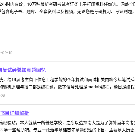
2小时内有效，10万种最新考研考试考证类电子打印资料任你选。涵盖全国
型包含电子书、题库、全套资料以及视频，无论您是考研复习、考证刷题，还
09-19
考研复试经验加真题回忆
统，给19届考生留下信息工程学院的今年复试和面试相关内容今年笔试延
机原理与接口都是编程题，数字信号处理是matlab编程，题目是编程设计
-28
书目详细解析
篇经验贴。本人就读一所普通学校，之所以选择南大是为了弥补当年高考
同学一些帮助吧。专业一政治学基础首先是通识性的书目，主要是大历史，