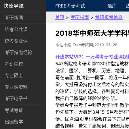
快速导航
FREE考研考试
题库
首页
>
考研指南
>
考研报考信息
考研新闻
统考公共课
2018华中师范大学学科
统考专业课
本站小编 Free考研网/2019-05-28
考研指南经验
开通本站VIP：一万种考研专业课
547所院校考研考博1130种指
考研院校
法学、医学、计算机、历史、地理、
专业硕士
写在前面: 复试告一段落，将近一
觉，大抵是坚持付出之后才有的踏实
专业课资料
的迷茫，学校的选择，各种复习材料
我把自己微薄的经验说给你听。
考研电子书
学姐今年报考华中师范大学学科教学
考试考证
句先拿下。大概是3月15-5月都是在
便。优点:每页单词都会在最下方显
出国留学
结合视频，看完了高频词，但因为接