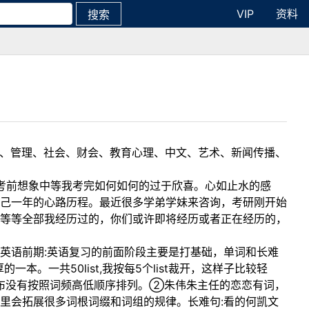
VIP
资料
搜索
理工、管理、社会、财会、教育心理、中文、艺术、新闻传播、
有考前想象中等我考完如何如何的过于欣喜。心如止水的感
己一年的心路历程。最近很多学弟学妹来咨询，考研刚开始
等等全部我经历过的，你们或许即将经历或者正在经历的，
英语前期:英语复习的前面阶段主要是打基础，单词和长难
。一共50list,我按每5个list裁开，这样子比较轻
排布没有按照词频高低顺序排列。②朱伟朱主任的恋恋有词，
里会拓展很多词根词缀和词组的规律。长难句:看的何凯文