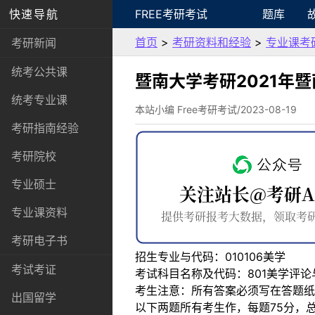
快速导航
FREE考研考试
题库
首页
>
考研资料和经验
>
专业课考
考研新闻
统考公共课
暨南大学考研2021年
统考专业课
本站小编 Free考研考试/2023-08-19
考研指南经验
考研院校
专业硕士
专业课资料
考研电子书
招生专业与代码：010106美学
考试考证
考试科目名称及代码：801美学评论
考生注意：所有答案必须写在答题纸
出国留学
以下两题所有考生作，每题75分，总