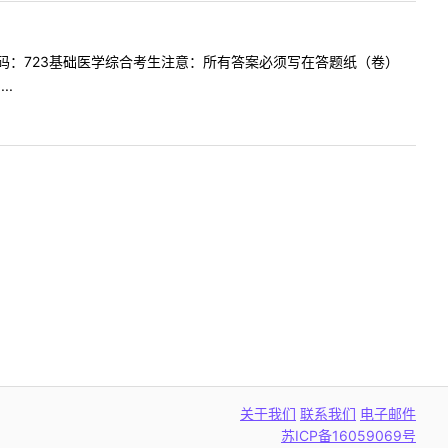
：723基础医学综合考生注意：所有答案必须写在答题纸（卷）
..
关于我们
联系我们
电子邮件
苏ICP备16059069号