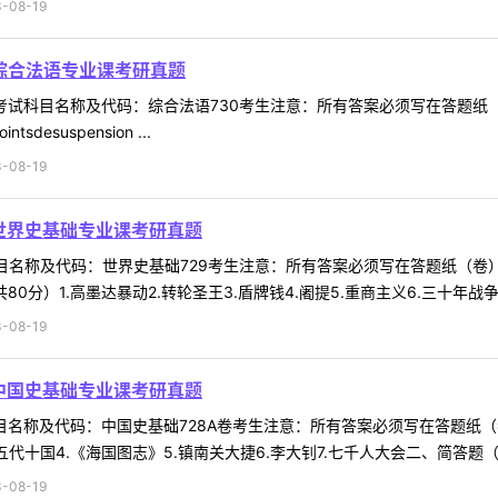
-08-19
0综合法语专业课考研真题
科目名称及代码：综合法语730考生注意：所有答案必须写在答题纸（卷）上，写在本
intsdesuspension ...
-08-19
9世界史基础专业课考研真题
科目名称及代码：世界史基础729考生注意：所有答案必须写在答题纸（卷
分）1.高墨达暴动2.转轮圣王3.盾牌钱4.阇提5.重商主义6.三十年战争7.
-08-19
8中国史基础专业课考研真题
科目名称及代码：中国史基础728A卷考生注意：所有答案必须写在答题
.五代十国4.《海国图志》5.镇南关大捷6.李大钊7.七千人大会二、简答题（4
-08-19