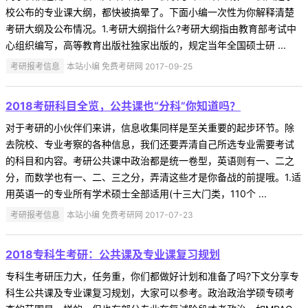
校公布的专业课大纲，都快被搞晕了。下面小编一次性为你解释清楚
考研大纲及公布情况。1.考研大纲指什么?考研大纲指由教育部考试中
心组织编写，高等教育出版社独家出版的，规定当年全国硕士研 ...
考研报考信息
本站小编 免费考研网 2017-09-25
2018考研科目全览，公共课也“分科”你知道吗？
对于考研的小伙伴们来讲，信息收集同样是至关重要的起步环节。除
去院校、专业考察的各种信息，我们还要弄清自己所选专业需要考试
的科目和内容。考研公共课中政治都是统一卷型，英语则有一、二之
分，而数学也有一、二、三之分，弄清这些才是你备战的前提哦。1.适
用英语一的专业所有学术硕士全部适用(十三大门类，110个 ...
考研报考信息
本站小编 免费考研网 2017-07-23
2018专科生考研：公共课及专业课复习规划
专科生考研压力大，任务重，你们都做好计划和准备了吗?下文分享专
科生公共课及专业课复习规划，大家可以参考。政治政治学硕专硕考