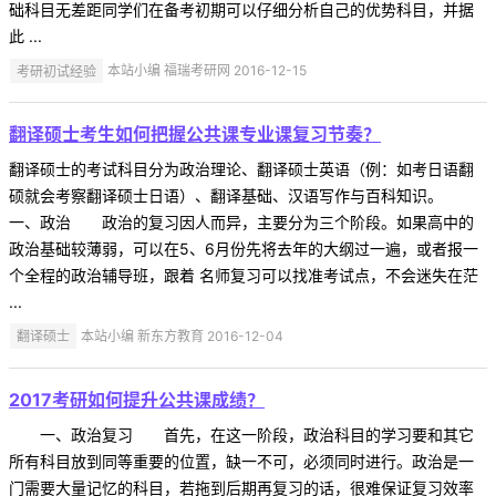
础科目无差距同学们在备考初期可以仔细分析自己的优势科目，并据
此 ...
考研初试经验
本站小编 福瑞考研网 2016-12-15
翻译硕士考生如何把握公共课专业课复习节奏？
翻译硕士的考试科目分为政治理论、翻译硕士英语（例：如考日语翻
硕就会考察翻译硕士日语）、翻译基础、汉语写作与百科知识。
一、政治 政治的复习因人而异，主要分为三个阶段。如果高中的
政治基础较薄弱，可以在5、6月份先将去年的大纲过一遍，或者报一
个全程的政治辅导班，跟着 名师复习可以找准考试点，不会迷失在茫
...
翻译硕士
本站小编 新东方教育 2016-12-04
2017考研如何提升公共课成绩？
一、政治复习 首先，在这一阶段，政治科目的学习要和其它
所有科目放到同等重要的位置，缺一不可，必须同时进行。政治是一
门需要大量记忆的科目，若拖到后期再复习的话，很难保证复习效率