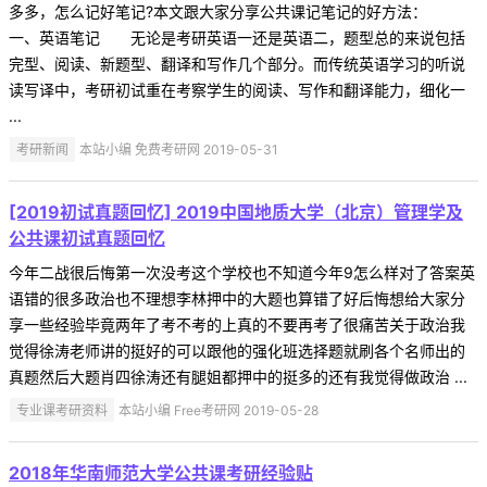
多多，怎么记好笔记?本文跟大家分享公共课记笔记的好方法：
一、英语笔记 无论是考研英语一还是英语二，题型总的来说包括
完型、阅读、新题型、翻译和写作几个部分。而传统英语学习的听说
读写译中，考研初试重在考察学生的阅读、写作和翻译能力，细化一
...
考研新闻
本站小编 免费考研网 2019-05-31
[2019初试真题回忆] 2019中国地质大学（北京）管理学及
公共课初试真题回忆
今年二战很后悔第一次没考这个学校也不知道今年9怎么样对了答案英
语错的很多政治也不理想李林押中的大题也算错了好后悔想给大家分
享一些经验毕竟两年了考不考的上真的不要再考了很痛苦关于政治我
觉得徐涛老师讲的挺好的可以跟他的强化班选择题就刷各个名师出的
真题然后大题肖四徐涛还有腿姐都押中的挺多的还有我觉得做政治 ...
专业课考研资料
本站小编 Free考研网 2019-05-28
2018年华南师范大学公共课考研经验贴