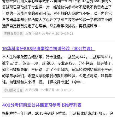
考研经验西南大学心理学政治77英语一81专业课192总分350擦线入
复试现已录取报了专业课一对一经验仅供参考考不起我不负责考上了
可以约一波能百度的都别问我，对不熟的人我脾气不好。以下内容包
含考研基本知识和西南大学心理学学硕三跨考研经验一学校和专业的
选择自定我首先定了心理学，然后看学校排名，再根据城市 ...
考研报考信息
本站小编 Free考研网 2019-05-28
19华科考研853经济学综合初试经验（含公共课）
本人生物学跨西方经济学，跨专业远，一战武大347，二战华科381，
数学三121，英语一69，政治66，专业课125。分不算高，但是够了，
如今已被拟录取。考研路上走了不少弯路，写篇经验贴给有志于考研
的学弟学妹们，希望大家吸取我的教训和经验，少走点弯路，趁着年
轻，为理想和未来搏一搏。【择校择专业】1今年 ...
考研报考信息
本站小编 Free考研网 2019-05-28
402分考研前辈公共课复习参考书推荐列表
拖拖拉拉一年已过，2015考研落下帷幕。自从初试结束后的那天，追