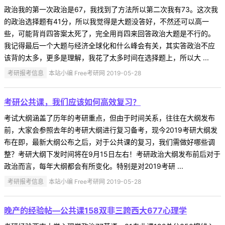
政治我的第一次政治是67，我找到了方法所以第二次我有73。这次我
的政治选择题有41分，所以我觉得是大题没答好，不然还可以高一
些，可能背肖四答案太死了，完全用肖四来回答政治大题是不行的。
我记得最后一个大题与经济全球化和什么峰会有关，其实答政治不应
该背的太多，更多是理解，我花了太多时间在选择题上，所以大 ...
考研报考信息
本站小编 Free考研网 2019-05-28
考研公共课，我们应该如何高效复习？
考试大纲涵盖了历年的考研重点，但由于时间关系，往往在大纲发布
前，大家会参照去年的考研大纲进行复习备考，现今2019考研大纲发
布在即，最新大纲公布之后，对于公共课的复习，我们需做好哪些调
整？考研大纲下发时间将在9月15日左右！考研政治大纲发布前后对于
政治而言，每年大纲都会有所变化。特别是对2019考研 ...
考研报考信息
本站小编 Free考研网 2019-05-28
晚产的经验帖—公共课158双非三跨西大677心理学