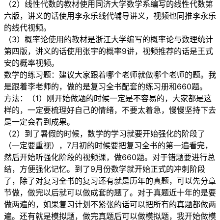
（2）线性代数的教材使用同济大学数学系编写的线性代数第
六版，讲义的话使用李永乐线代辅导讲义，视频也同推李永乐
的线代视频。
（3）概率论使用的教材是浙江大学编写的概率论与数理统计
第四版，讲义的话使用张宇的概率9讲，视频推荐的话是王式
安的概率视频。
数学的练习题：建议大家跟着哪个老师就做哪个老师的题。我
是跟着李老师的，做的是复习全书配套的练习册和660题。
方法：（1）刚开始做题的时候一定是不容易的，大家都是这
样的，一定要梳理好自己的情绪，不要太着急，慢慢坚持下去
是一定会看到成果。
（2）到了暑假的时候，数学的学习就要开始强化的阶段了
（一定要重视），7月初的时候要把复习全书的第一遍看完，
然后开始听强化阶段的视频课，做660题。对于错题要进行总
结，方便强化记忆。到了9月份数学就开始正式的冲刺阶段
了，除了对复习全书的复习还有就是历年的真题，可以先分章
节做，做完以后就可以做成套的题了。对于真题近十年的是要
做两遍的，如果复习计划不紧张的话可以把所有的真题都做两
遍。还有就是模拟题，做完真题后可以做模拟题，我开始做模