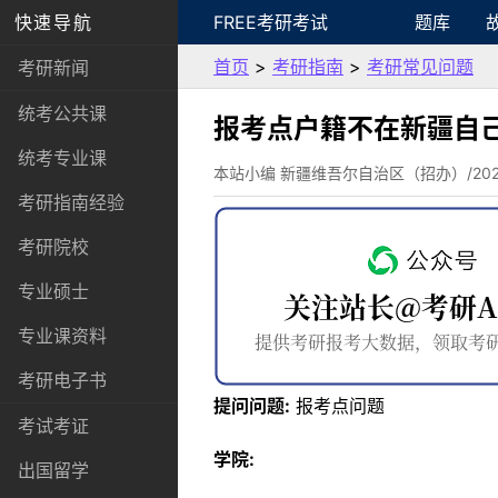
快速导航
FREE考研考试
题库
首页
>
考研指南
>
考研常见问题
考研新闻
统考公共课
报考点户籍不在新疆自
统考专业课
本站小编 新疆维吾尔自治区（招办）/2022-
考研指南经验
考研院校
专业硕士
专业课资料
考研电子书
提问问题:
报考点问题
考试考证
学院:
出国留学