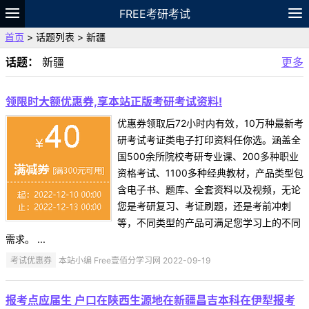
FREE考研考试
首页
> 话题列表 > 新疆
题库
故事
专题
APP
笔记
论坛
话题：
新疆
更多
VIP
资料
领限时大额优惠券,享本站正版考研考试资料!
优惠券领取后72小时内有效，10万种最新考
研考试考证类电子打印资料任你选。涵盖全
国500余所院校考研专业课、200多种职业
资格考试、1100多种经典教材，产品类型包
含电子书、题库、全套资料以及视频，无论
您是考研复习、考证刷题，还是考前冲刺
等，不同类型的产品可满足您学习上的不同
需求。 ...
考试优惠券
本站小编 Free壹佰分学习网 2022-09-19
报考点应届生 户口在陕西生源地在新疆昌吉本科在伊犁报考