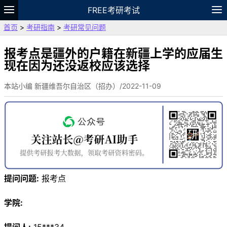
FREE考研考试
首页
>
考研指南
>
考研常见问题
题库
故事
专题
APP
笔记
论坛
VIP
资料
报考点是疆外的户籍在新疆上学的应届生
现在因为还没返校应该选择
本站小编 新疆维吾尔自治区（招办）/2022-11-09
提问问题:
报考点
学院: