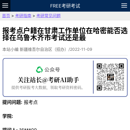
FREE考研考试
首页
>
考研指南
>
考研常见问题
题库
故事
专题
APP
笔记
论坛
VIP
资料
报考点户籍在甘肃工作单位在哈密能否选
择在乌鲁木齐市考试还是最
本站小编 新疆维吾尔自治区（招办）/2022-11-09
提问问题:
报考点
学院: