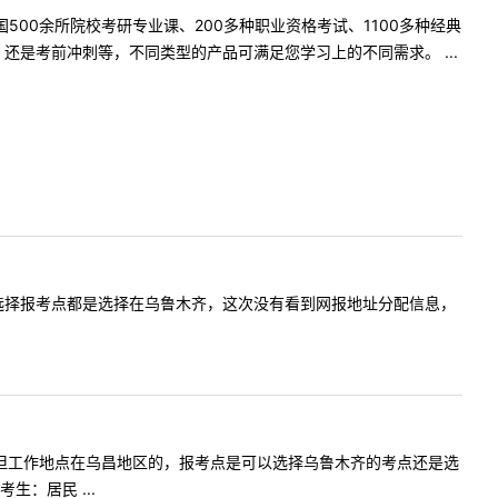
500余所院校考研专业课、200多种职业资格考试、1100多种经典
是考前冲刺等，不同类型的产品可满足您学习上的不同需求。 ...
届生，以往选择报考点都是选择在乌鲁木齐，这次没有看到网报地址分配信息，
木舒克市，但工作地点在乌昌地区的，报考点是可以选择乌鲁木齐的考点还是选
：居民 ...