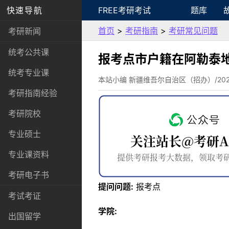
快速导航
FREE考研考试
题库
首页
>
考研指南
>
考研常见问题
考研新闻
统考公共课
报考点市户籍在阿勒泰
统考专业课
本站小编 新疆维吾尔自治区（招办）/2022-
考研指南经验
考研院校
专业硕士
专业课资料
考研电子书
提问问题:
报考点
考试考证
学院:
出国留学