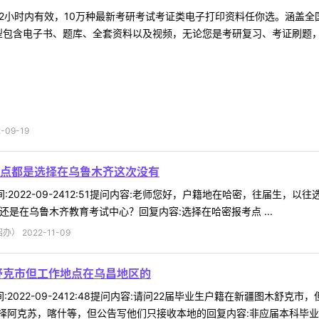
2小时内有效，10万种最新考研考试考证类电子打印资料任你选。涵盖全国
型包含电子书、题库、全套资料以及视频，无论您是考研复习、考证刷题，还
09-19
点都是选择在乌鲁木齐这次没有
4时间:2022-09-2412:51提问内容:老师您好，户籍地在哈密，往
是在乌鲁木齐教育考试中心？回复内容:选择在哈密报考点 ...
 2022-11-09
舒克市但工作地点在乌昌地区的
5时间:2022-09-2412:48提问内容:请问22届毕业生户籍在新疆图
阿克苏，喀什等，但公告写他们只接收本地的回复内容:非应届本科毕业考生