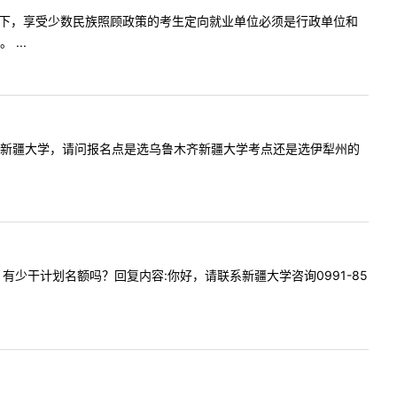
，我想问一下，享受少数民族照顾政策的考生定向就业单位必须是行政单位和
...
伊犁州，报的新疆大学，请问报名点是选乌鲁木齐新疆大学考点还是选伊犁州的
机技术，有少干计划名额吗？回复内容:你好，请联系新疆大学咨询0991-85