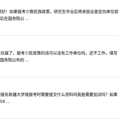
问内容:老师好！如果报考少数民族政策，研究生毕业后将来就业是定向单位就
国务院公 ...
年毕业，算是往届了，报考少民政策的话可以没有工作单位吗，还不工作，填写
院公布的 ...
年七月毕业想报名新疆大学我报考时需要提交什么资料吗我是需要加试吗？如果
...