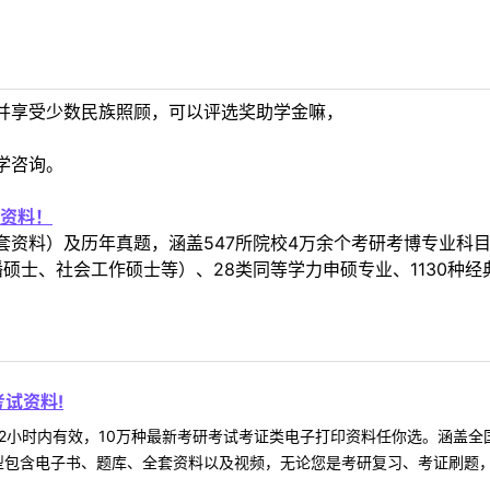
并享受少数民族照顾，可以评选奖助学金嘛，
学咨询。
资料！
套资料）及历年真题，涵盖547所院校4万余个考研考博专业科
硕士、社会工作硕士等）、28类同等学力申硕专业、1130种经
试资料!
2小时内有效，10万种最新考研考试考证类电子打印资料任你选。涵盖全国
型包含电子书、题库、全套资料以及视频，无论您是考研复习、考证刷题，还