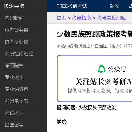
快速导航
FREE考研考试
题库
首页
>
考研指南
>
考研常见问题
考研新闻
统考公共课
少数民族照顾政策报考
统考专业课
本站小编 新疆维吾尔自治区（招办）/2022-
考研指南经验
考研院校
专业硕士
专业课资料
考研电子书
提问问题:
少数民族照顾政策
考试考证
学院:
出国留学