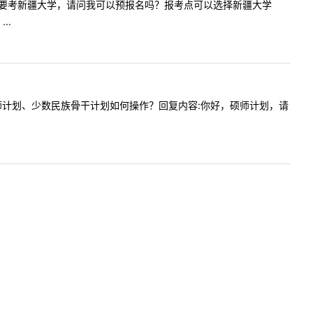
业了，今年要考新疆大学，请问我可以预报名吗？报考点可以选择新疆大学
..
想要报硕师计划、少数民族骨干计划如何操作？回复内容:你好，硕师计划，请