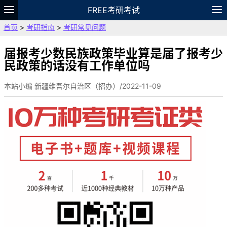
FREE考研考试
首页
>
考研指南
>
考研常见问题
题库
故事
专题
APP
笔记
论坛
VIP
资料
届报考少数民族政策毕业算是届了报考少
民政策的话没有工作单位吗
本站小编 新疆维吾尔自治区（招办）/2022-11-09