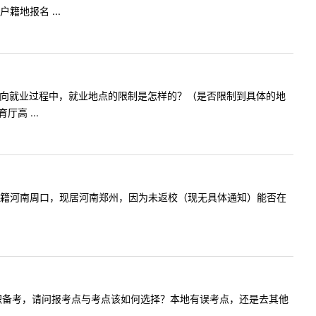
地报名 ...
干计划，在定向就业过程中，就业地点的限制是怎样的？（是否限制到具体的地
高 ...
届毕业生，户籍河南周口，现居河南郑州，因为未返校（现无具体通知）能否在
市，目前辞职备考，请问报考点与考点该如何选择？本地有误考点，还是去其他