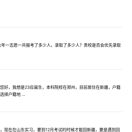
硕）。请问去年一志愿一共报考了多少人，录取了多少人？贵校是否会优先录取
内容:老师您好，我想是23应届生，本科院校在郑州，目前居住在新疆，户籍
户籍地 ...
户籍是山东，现在在山东实习，要到12月考试的时候才能回新疆，要是遇到回