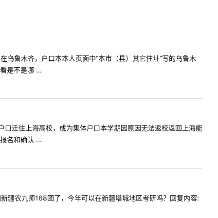
州，但我家在乌鲁木齐，户口本本人页面中“本市（县）其它住址”写的乌鲁木
不是哪 ...
9年上大学户口迁往上海高校，成为集体户口本学期因原因无法返校返回上海能
和确认 ...
山西迁回新疆农九师168团了，今年可以在新疆塔城地区考研吗？回复内容: