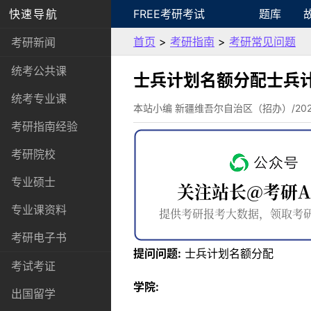
快速导航
FREE考研考试
题库
首页
>
考研指南
>
考研常见问题
考研新闻
统考公共课
士兵计划名额分配士兵
统考专业课
本站小编 新疆维吾尔自治区（招办）/2022-
考研指南经验
考研院校
专业硕士
专业课资料
考研电子书
提问问题:
士兵计划名额分配
考试考证
学院:
出国留学