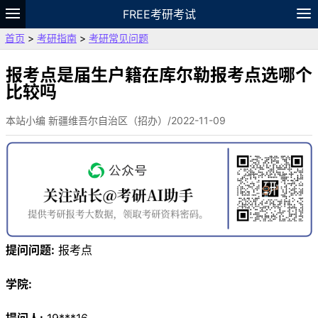
FREE考研考试
首页
>
考研指南
>
考研常见问题
题库
故事
专题
APP
笔记
论坛
VIP
资料
报考点是届生户籍在库尔勒报考点选哪个
比较吗
本站小编 新疆维吾尔自治区（招办）/2022-11-09
提问问题:
报考点
学院: