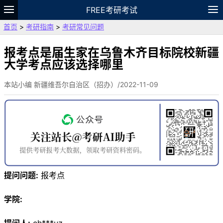
FREE考研考试
首页
>
考研指南
>
考研常见问题
题库
故事
专题
APP
笔记
论坛
VIP
资料
报考点是届生家在乌鲁木齐目标院校新疆
大学考点应该选择哪里
本站小编 新疆维吾尔自治区（招办）/2022-11-09
提问问题:
报考点
学院: