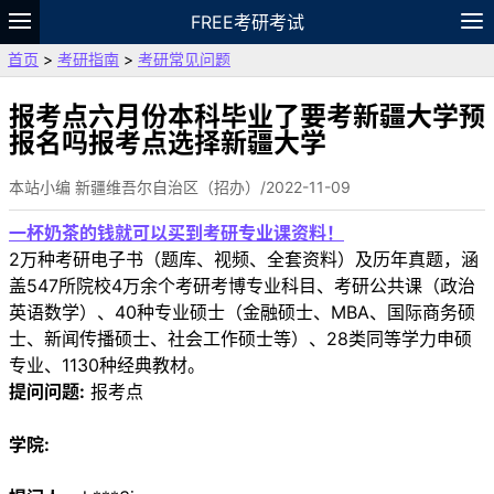
FREE考研考试
首页
>
考研指南
>
考研常见问题
题库
故事
专题
APP
笔记
论坛
VIP
资料
报考点六月份本科毕业了要考新疆大学预
报名吗报考点选择新疆大学
本站小编 新疆维吾尔自治区（招办）/2022-11-09
一杯奶茶的钱就可以买到考研专业课资料！
2万种考研电子书（题库、视频、全套资料）及历年真题，涵
盖547所院校4万余个考研考博专业科目、考研公共课（政治
英语数学）、40种专业硕士（金融硕士、MBA、国际商务硕
士、新闻传播硕士、社会工作硕士等）、28类同等学力申硕
专业、1130种经典教材。
提问问题:
报考点
学院: