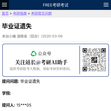
FREE考研考试
首页
>
考研指南
>
考研常见问题
题库
故事
专题
APP
笔记
论坛
VIP
资料
毕业证遗失
本站小编 湖南省（招办）/2020-03-06
提问问题:
毕业证遗失
学院:
提问人:
15***05