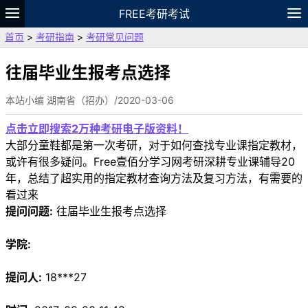
FREE考研考试
首页
>
考研指南
>
考研常见问题
题库
故事
专题
APP
笔记
论坛
VIP
资料
往届毕业生报考点选择
本站小编 湖南省（招办）/2020-03-06
点击立即搜索2万种考研电子版资料！
大部分童鞋都是第一次考研，对于如何查找专业课指定教材，
或许有很多疑问。Free壹佰分学习网考研深耕专业课辅导20
年，总结了超实用的指定教材查询方法及复习方法，有需要的
看过来
提问问题:
往届毕业生报考点选择
学院:
提问人:
18***27