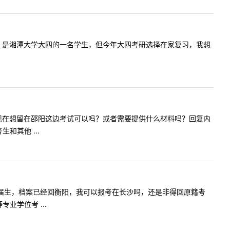
邵阳本地人，是湘潭大学大四的一名学生，但今年大四考研选择在家复习，我想
湖南邵阳，现在想留在邵阳这边考试可以吗？或者需要提供什么材料吗？回复内
和其他 ...
湖南农大往届生，档案已经回衡阳，我可以报考在长沙吗，还是非得回原籍考
业学位考 ...