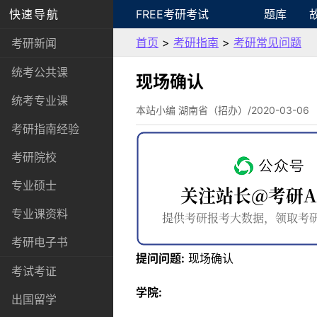
快速导航
FREE考研考试
题库
首页
>
考研指南
>
考研常见问题
考研新闻
统考公共课
现场确认
统考专业课
本站小编 湖南省（招办）/2020-03-06
考研指南经验
考研院校
专业硕士
专业课资料
考研电子书
提问问题:
现场确认
考试考证
学院:
出国留学