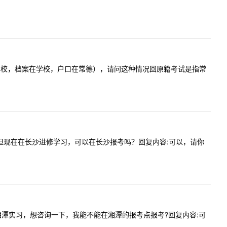
京的学校（本校，档案在学校，户口在常德），请问这种情况回原籍考试是指常
的学校，但现在在长沙进修学习，可以在长沙报考吗？回复内容:可以，请你
，现在在湘潭实习，想咨询一下，我能不能在湘潭的报考点报考?回复内容:可