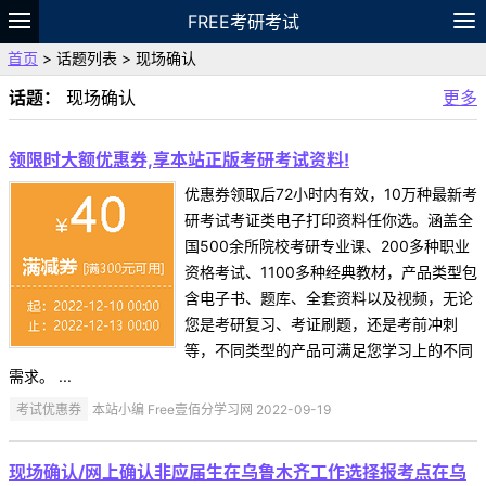
FREE考研考试
首页
> 话题列表 > 现场确认
题库
故事
专题
APP
笔记
论坛
话题：
现场确认
更多
VIP
资料
领限时大额优惠券,享本站正版考研考试资料!
优惠券领取后72小时内有效，10万种最新考
研考试考证类电子打印资料任你选。涵盖全
国500余所院校考研专业课、200多种职业
资格考试、1100多种经典教材，产品类型包
含电子书、题库、全套资料以及视频，无论
您是考研复习、考证刷题，还是考前冲刺
等，不同类型的产品可满足您学习上的不同
需求。 ...
考试优惠券
本站小编 Free壹佰分学习网 2022-09-19
现场确认/网上确认非应届生在乌鲁木齐工作选择报考点在乌