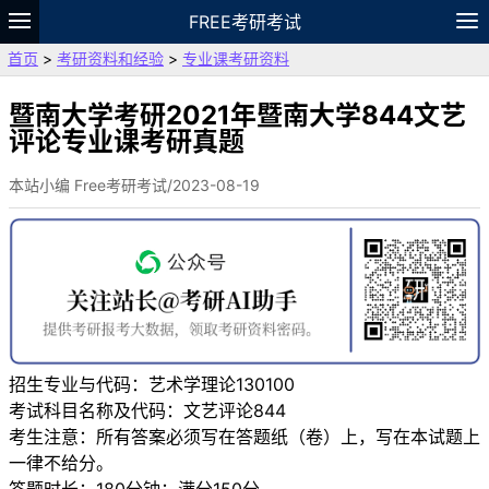
FREE考研考试
首页
>
考研资料和经验
>
专业课考研资料
题库
故事
专题
APP
笔记
论坛
VIP
资料
暨南大学考研2021年暨南大学844文艺
评论专业课考研真题
本站小编 Free考研考试/2023-08-19
招生专业与代码：艺术学理论130100
考试科目名称及代码：文艺评论844
考生注意：所有答案必须写在答题纸（卷）上，写在本试题上
一律不给分。