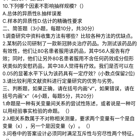
10.下列哪个因素不影响抽样规模?（）
A.总体的异质性B.抽样误差
C.样本的异质性D.估计的精确性要求
二、简答题（3小题，每题10分，共30分）
1.调查研究中资料收集方法有哪些？比较各种方法的优缺点。
2.某制药公司研制了一款新冠肺炎治疗药品。为测试该药品的
有效性，他们让80名患者服用该药品，其中56人报告有疗
效；同时，他们让另外80名患者服用不含任何药效成分但形
状类似的安慰药品，其中38人觉得有疗效。我们是否可以在
0.05的显著水平下认为该药具有一定疗效？(小数点保留2位)
3.请比较利用文献资料进行定量研究的优势与劣势。
三、判断题，如果正确，请在括号内画“√”，如果错误，请在
括号内画“x”（4小题，每题5分，共20分）
1.命题是一种有关变量间关系的尝试性陈述，或者说是一种可
以用经验事实检验的命题。（）
2.λ相关系数属于不对称相关测量，要求两个变量有一个是自
变量（x），另一个是因变量（y）。（）
3.问卷中的答案设计必须同时满足互斥性与穷尽性两个特征。