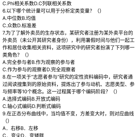
C.Phi相关系数D.C列联相关系数
6.以下哪个统计量可以用于分析定类变量？（）
A.中位数B.均值
C.众数D.标准差
7.为了了解外卖员的生存状态，某研究者注册为某外卖平台的
外卖员（未公开其研究者身份），利用暑假时间与他们一起工
作和居住收集相关资料，这项研究中的研究者扮演了下列哪一
类角色？（）
A.完全参与者B.作为观察的参与者
C.作为参与的观察者D.完全观察者
8.在一项关于“志愿者参与”研究的定性资料编码中，研究者通
过阅读搜集到的原始资料，提炼出了参与动机、志愿类型、参
与频率等10个概念。这一过程属于哪个编码阶段？（）
A.选择式编码B.开放式编码
C.轴心式编码D.判断式编码
9.在正态分布曲线中，当均值不变，方差变大时，则对应曲线
（）
A．右移B．左移
C．变尖D．变矮胖