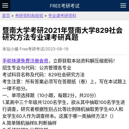
FREE考研考试
首页
>
考研资料和经验
>
专业课考研资料
题库
故事
专题
APP
笔记
论坛
VIP
资料
暨南大学考研2021年暨南大学829社会
研究方法专业课考研真题
本站小编 Free考研考试/2023-08-19
手机快速免费注册会员
，立即获取本站资料解压缩密码！
招生专业与代码：公共管理各专业
考试科目名称及代码：829社会研究方法
考生注意：所有答案必须写在答题纸（卷）上，写在本试题上
一律不给分。
一、单项选择题（10小题，每题2分，共20分）
1.某高中三个年级共1200名学生，欲从其中抽取100名学生进
行调查，研究者根据性别占比等比例随机抽取男学生40人和
女学生60人作为调查样本。这属于哪一类抽样方法?（）
A.简单随机抽样B.判断抽样