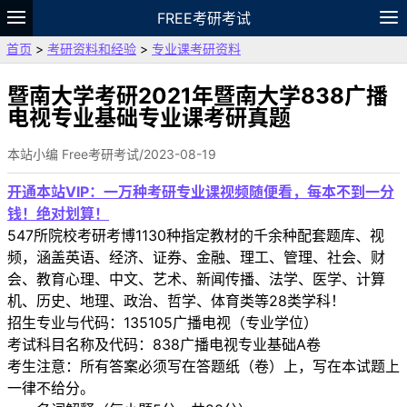
FREE考研考试
首页
>
考研资料和经验
>
专业课考研资料
题库
故事
专题
APP
笔记
论坛
VIP
资料
暨南大学考研2021年暨南大学838广播
电视专业基础专业课考研真题
本站小编 Free考研考试/2023-08-19
开通本站VIP：一万种考研专业课视频随便看，每本不到一分
钱！绝对划算！
547所院校考研考博1130种指定教材的千余种配套题库、视
频，涵盖英语、经济、证券、金融、理工、管理、社会、财
会、教育心理、中文、艺术、新闻传播、法学、医学、计算
机、历史、地理、政治、哲学、体育类等28类学科！
招生专业与代码：135105广播电视（专业学位）
考试科目名称及代码：838广播电视专业基础A卷
考生注意：所有答案必须写在答题纸（卷）上，写在本试题上
一律不给分。