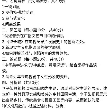
一、名词解释（每小题5分，共20分）
1.一镜到底
2.罗伯特·弗拉哈迪
3.参与式文化
4.间离效果
二、简答题（每小题10分，共40分）
1.试述音乐在广播文艺节目中的作用。
2.《望长城》在电视纪录片发展史上的创新之处。
3.新现实主义电影流派的美学原则。
4.如何理解游戏与电影融合的发展趋势。
三、论述题（每小题20分，共40分）
1.中华美学讲求“形神兼备，意境深远”，结合影视作品谈一
谈。
2.试论近年来电视剧中女性形象的变迁。
四、分析题（共50分）
李子柒短视频以古风田园为主题，通过对日常生活的展示，建
立起一种兼具现实感和美感的乡村田园生活。李子柒视频展示
出自然乡村、传统美食与民俗工艺等内容，故而被认为是一
种“文化输出”。根据上述材料，分析：