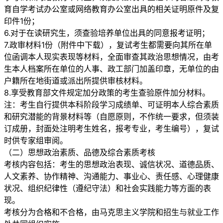
育自学考试办公室或网络教育办公室出具的相关证明原件及复
印件1份；
6.对于在读研究生，须查验培养单位出具的同意报考证明；
7.政审材料1份（附件中下载），复试考生都需要向其所在单
位函调本人现实表现等材料，全面审查其政治思想情况，由考
生本人档案所在单位的人事、政工部门加盖印章，无单位的由
户籍所在地街道或派出所提供审核材料。
8.享受教育部文件规定加分政策的考生查验原件加分材料。
注：考生自行提供本科阶段学习成绩单、可证明本人综合素质
和研究潜能的背景材料等（自愿原则，不作统一要求，但须装
订成册，封面处注明考生姓名，报考专业，考生编号），复试
时供专家组审阅。
（二）思想政治素质、品德及综合素质考核
考核内容包括：考生的思想政治表现、诚信状况、道德品质、
人文素养、协作精神、沟通能力、事业心、责任感、心理健康
状况、组织纪律性（遵纪守法）和社会实践能力等方面的表
现。
考核分为合格和不合格，由马克思主义学院和招生与就业工作