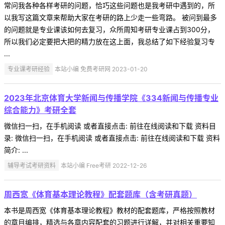
常问我各种各样考研的问题，恰巧这些问题也是我考研中遇到的，所
以我写这篇文章来帮助大家在考研的路上少走一些弯路。 被问到最多
的问题就是专业课该如何去复习，众所周知考研专业课占到300分，
所以我们必定要把大把的精力放在这上面，我总结了如下经验复习专
...
专业课考研经验
本站小编 免费考研网 2023-01-20
2023年北京体育大学新闻与传播学院《334新闻与传播专业
综合能力》考研全套
微信扫一扫，在手机阅读 或者直接点击: 前往在线阅读和下载 资料目
录: 微信扫一扫，在手机阅读 或者直接点击: 前往在线阅读和下载 资料
简介: ...
辅导考试考研资料
本站小编 Free考研 2022-12-26
周西宽《体育基本理论教程》配套题库（含考研真题）
本书是周西宽《体育基本理论教程》教材的配套题库，严格按照教材
的章目编排，精选与各章内容配套的习题进行详解，并对相关重要知