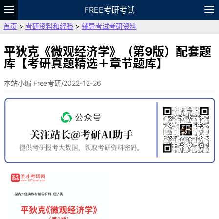
FREE考研考试
首页
>
考研资料和经验
>
辅导考试考研资料
题库
故事
专题
APP
笔记
论坛
VIP
资料
平狄克《微观经济学》（第9版）配套题
库【考研真题精选＋章节题库】
本站小编 Free考研/2022-12-26