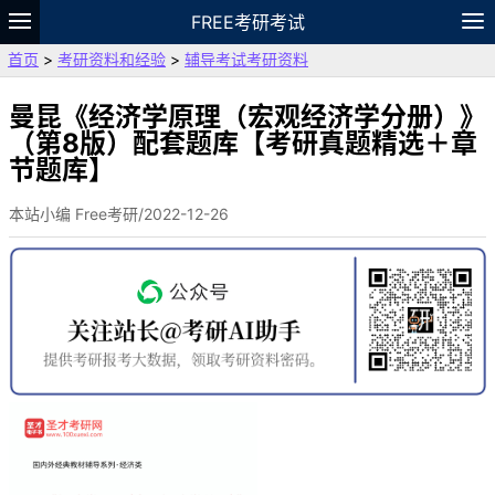
FREE考研考试
首页
>
考研资料和经验
>
辅导考试考研资料
题库
故事
专题
APP
笔记
论坛
VIP
资料
曼昆《经济学原理（宏观经济学分册）》
（第8版）配套题库【考研真题精选＋章
节题库】
本站小编 Free考研/2022-12-26