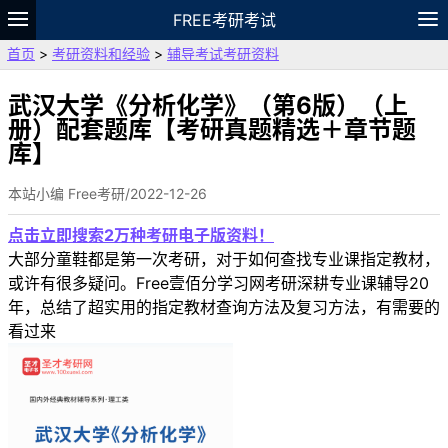
FREE考研考试
首页
>
考研资料和经验
>
辅导考试考研资料
题库
故事
专题
APP
笔记
论坛
VIP
资料
武汉大学《分析化学》（第6版）（上
册）配套题库【考研真题精选＋章节题
库】
本站小编 Free考研/2022-12-26
点击立即搜索2万种考研电子版资料！
大部分童鞋都是第一次考研，对于如何查找专业课指定教材，
或许有很多疑问。Free壹佰分学习网考研深耕专业课辅导20
年，总结了超实用的指定教材查询方法及复习方法，有需要的
看过来