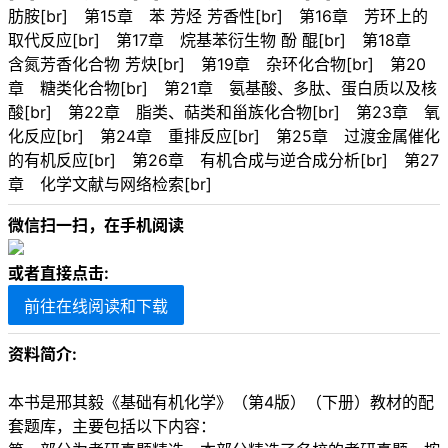
肪胺[br] 第15章 苯 芳烃 芳香性[br] 第16章 芳环上的
取代反应[br] 第17章 烷基苯衍生物 酚 醌[br] 第18章
含氮芳香化合物 芳炔[br] 第19章 杂环化合物[br] 第20
章 糖类化合物[br] 第21章 氨基酸、多肽、蛋白质以及核
酸[br] 第22章 脂类、萜类和甾族化合物[br] 第23章 氧
化反应[br] 第24章 重排反应[br] 第25章 过渡金属催化
的有机反应[br] 第26章 有机合成与逆合成分析[br] 第27
章 化学文献与网络检索[br]
微信扫一扫，在手机阅读
或者直接点击:
前往在线阅读和下载
资料简介:
本书是邢其毅《基础有机化学》（第4版）（下册）教材的配
套题库，主要包括以下内容：