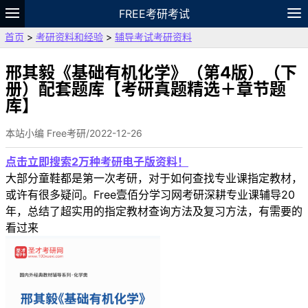
FREE考研考试
首页
>
考研资料和经验
>
辅导考试考研资料
题库
故事
专题
APP
笔记
论坛
VIP
资料
邢其毅《基础有机化学》（第4版）（下
册）配套题库【考研真题精选＋章节题
库】
本站小编 Free考研/2022-12-26
点击立即搜索2万种考研电子版资料！
大部分童鞋都是第一次考研，对于如何查找专业课指定教材，
或许有很多疑问。Free壹佰分学习网考研深耕专业课辅导20
年，总结了超实用的指定教材查询方法及复习方法，有需要的
看过来