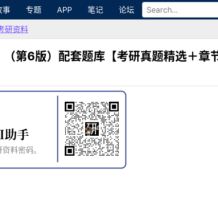
故事
专题
APP
笔记
论坛
考研资料
》（第6版）配套题库【考研真题精选＋章