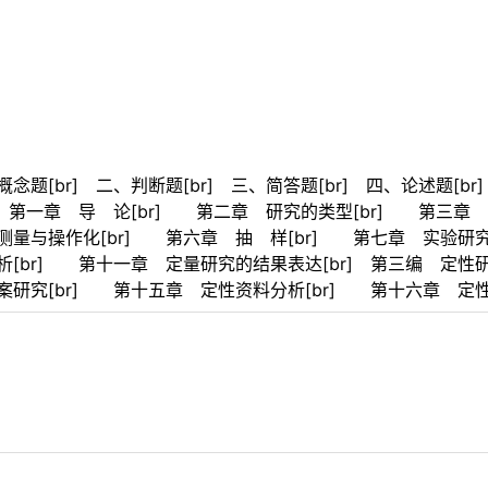
念题[br] 二、判断题[br] 三、简答题[br] 四、论述题[br
] 第一章 导 论[br] 第二章 研究的类型[br] 第三章 
测量与操作化[br] 第六章 抽 样[br] 第七章 实验研
析[br] 第十一章 定量研究的结果表达[br] 第三编 定性
案研究[br] 第十五章 定性资料分析[br] 第十六章 定性