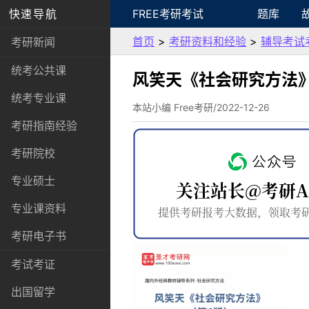
快速导航
FREE考研考试
题库
首页
>
考研资料和经验
>
辅导考试
考研新闻
统考公共课
风笑天《社会研究方法
统考专业课
本站小编 Free考研/2022-12-26
考研指南经验
考研院校
专业硕士
专业课资料
考研电子书
考试考证
出国留学