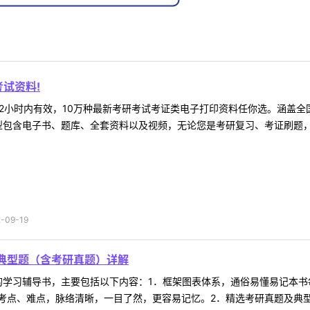
试资料!
2小时内有效，10万种最新考研考试考证类电子打印资料任你选。涵盖全国
型包含电子书、题库、全套资料以及视频，无论您是考研复习、考证刷题，还
09-19
典型题（含考研真题）详解
的学习辅导书，主要包括以下内容：1．框架图表体系，通俗易懂易记本
点、难点，脉络清晰，一目了然，更容易记忆。2．精选考研真题及典型题