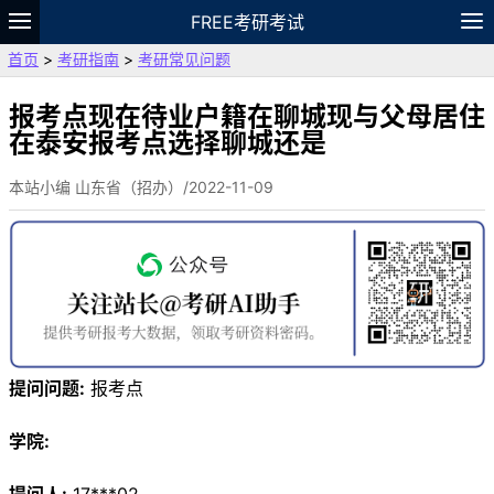
FREE考研考试
首页
>
考研指南
>
考研常见问题
题库
故事
专题
APP
笔记
论坛
VIP
资料
报考点现在待业户籍在聊城现与父母居住
在泰安报考点选择聊城还是
本站小编 山东省（招办）/2022-11-09
提问问题:
报考点
学院: