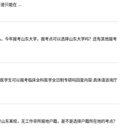
能在 ...
区户籍在青岛，今年报考山东大学，报考点可以选择山东大学吗？还有其他报考
山东的公费医学生可以报考临床全科医学全日制专硕吗回复内容:具体请咨询厅
河北，想报考山东某校，无工作非所报地户籍，是不是选择户籍所在地的考点？