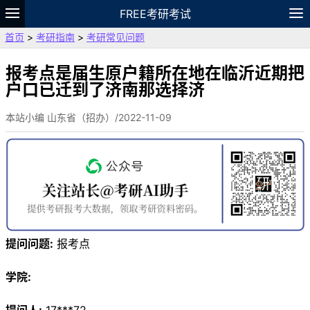
FREE考研考试
首页
>
考研指南
>
考研常见问题
题库
故事
专题
APP
笔记
论坛
VIP
资料
报考点是届生原户籍所在地在临沂近期把
户口已迁到了济南那选择济
本站小编 山东省（招办）/2022-11-09
提问问题:
报考点
学院: