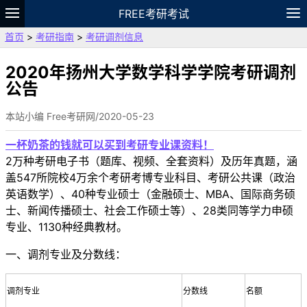
FREE考研考试
首页
>
考研指南
>
考研调剂信息
题库
故事
专题
APP
笔记
论坛
VIP
资料
2020年扬州大学数学科学学院考研调剂
公告
本站小编 Free考研网/2020-05-23
一杯奶茶的钱就可以买到考研专业课资料！
2万种考研电子书（题库、视频、全套资料）及历年真题，涵
盖547所院校4万余个考研考博专业科目、考研公共课（政治
英语数学）、40种专业硕士（金融硕士、MBA、国际商务硕
士、新闻传播硕士、社会工作硕士等）、28类同等学力申硕
专业、1130种经典教材。
一、调剂专业及分数线：
调剂专业
分数线
名额