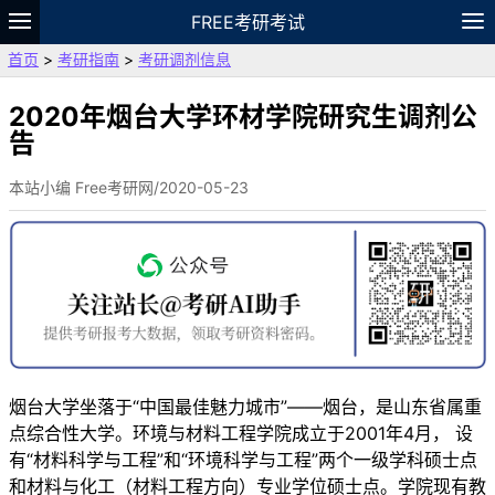
FREE考研考试
首页
>
考研指南
>
考研调剂信息
题库
故事
专题
APP
笔记
论坛
VIP
资料
2020年烟台大学环材学院研究生调剂公
告
本站小编 Free考研网/2020-05-23
烟台大学坐落于“中国最佳魅力城市”——烟台，是山东省属重
点综合性大学。环境与材料工程学院成立于2001年4月， 设
有“材料科学与工程”和“环境科学与工程”两个一级学科硕士点
和材料与化工（材料工程方向）专业学位硕士点。学院现有教