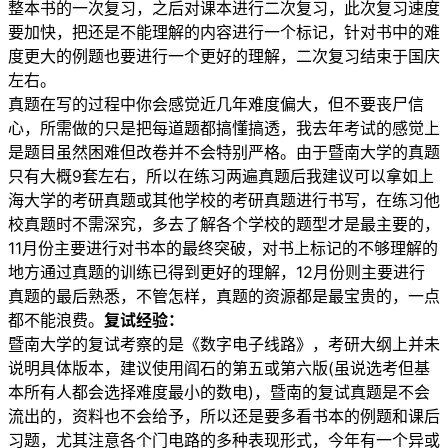
整本书的一次复习，之后对课本进行二次复习，此次复习速度
要加快，把还是不能理解的内容进行一个标记，针对书中的难
度更大的例题也要进行一个更好的理解，二次复习结束于国庆
左右。
真题在写的过程中你会感觉近几年难度偏大，但不要丧尸信
心，所需做的只是把每道题都搞懂搞透，我去年考试的感觉上
是题目虽然困难但改卷并不会特别严格。由于暨南大学的真题
只有大概9套左右，所以在练习两遍真题后我建议可以拿如上
海大学的考研真题或其他学校的考研真题进行书写，在练习他
校真题时不需深究，多去了解各个学校的题型才是最主要的，
11月份主要进行对书本的最终突破，对书上标记的不够理解的
地方通过真题的训练已得到更好的理解，12月份则主要进行
真题的最后熟悉，不管怎样，真题的资源都是最宝贵的，一点
都不能浪费。
复试经验：
暨南大学的复试考察的是《数字电子线路》，考研大纲上并未
说明具体版本，建议使用阎石的第五或第六版(虽说选考但基
本所有人都会选择难度最小的数电)，暨南的复试真题是不会
流出的，资料也不会给予，所以还是要多看书本的例题和课后
习题，尤其注意各个门电路的多种表现形式，今年有一个异或