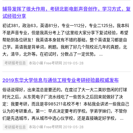
辅导发挥了很大作用，考研北影电影声音创作，学习方式，复
试经验分享
初试381，政治63，英语81分，专业一112分，专业二125分。我本科
不是声音专业，但是我高分考上了!这里给大家分享下复试经验，希望
帮助到各位研友！我英语本身就有不错的基础，整个英语复习都是自
己学。英语我是背单词，刷题。我刷了好几个院校近几年的真题，北
大，清华，北外等。在初试时，分数占了一定优势。 ...
考研报考信息
本站小编 Free考研网 2019-05-28
2019东华大学信息与通信工程专业考研经验最权威发布
俗话说得好，出来混总是要还的。在度过了大一大二美妙悠闲的打球
时光之后，从东莞电子厂流水线吃了一些苦头之后回来就做好了决
定：我要考研，而且是非985211名校不考！本帖我会讲述一些我自己
认为的考研重点。第一：早点决定要考的学校。学弟学妹们，不管你
们是先选城市，再从城市中选心仪学校，还是直接确定好学校， ...
考研报考信息
本站小编 Free考研网 2019-05-28