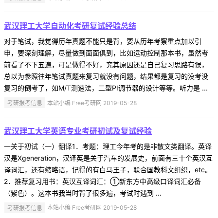
武汉理工大学自动化考研复试经验总结
对于笔试，我觉得历年真题不能只是背，要从历年考察重点加以引
申，要深刻理解，尽量做到面面俱到，比如运动控制那本书，虽然考
前看了不下五遍，可是做得不好，究其原因还是自己复习思路有误，
总以为参照往年笔试真题来复习就没有问题，结果都是复习的没考没
复习的倒考了，如M/T测速法，二型PI调节器的设计等等。听力是 ...
考研报考信息
本站小编 Free考研网 2019-05-28
武汉理工大学英语专业考研初试及复试经验
一关于初试（一）翻译1．考题：理工今年考的是非散文类翻译。英译
汉是Xgeneration，汉译英是关于汽车的发展史，前面有三十个英汉互
译词汇，还有缩略语，记得的有白马王子，联合国教科文组织，etc。
2．推荐复习用书：英汉互译词汇：①新东方中高级口译词汇必备
（紫色）。这本书我当时背了很多遍，考试时遇到 ...
考研报考信息
本站小编 Free考研网 2019-05-28