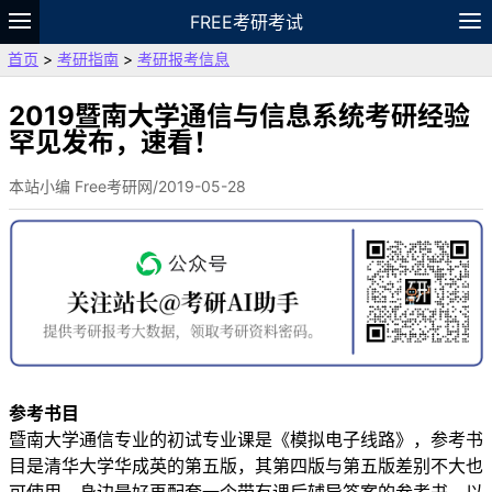
FREE考研考试
首页
>
考研指南
>
考研报考信息
题库
故事
专题
APP
笔记
论坛
VIP
资料
2019暨南大学通信与信息系统考研经验
罕见发布，速看！
本站小编 Free考研网/2019-05-28
参考书目
暨南大学通信专业的初试专业课是《模拟电子线路》，参考书
目是清华大学华成英的第五版，其第四版与第五版差别不大也