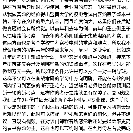
可使用，身边最好再配套一个带有课后辅导答案的参考书，以
便在写课后习题时方便使用。专业课的复习一般在暑假开始，
从我做真题的经验得出暨南大学的模电考试内容涵盖了整本书
籍，不存在突出的重点内容，而且难度偏大，这里你们在后期
做真题时会有所感觉。以前年和去年为例，前年的重点侧重于
反馈电路的考察，而去年的考卷则侧重于集成电路的考察，而
这两方面也是各个学校在考察模电时的重点和难点，所以我不
建议所谓的按照某年的重点来复习，复习一定要全面，比如这
几年的考研重难点是什么，哪些又是重难点中的难点，接来下
考研可能又会涉及到哪些新的知识点重点，这样在考试时才能
做到万无一失，所以如果条件允许是可以报个一对一辅导班，
这样不仅可以在备战考研的学习中方向明确，还能在有效的时
间内学习到更多的考研重难点，当然辅导老师也会帮你预测最
新一轮的新考点，这样你的考研之路就更有保障了。复习规划
我建议在9月份前每天抽出两个半小时复习专业课，这个阶段
主要是对课本的了解和课后习题的练习，可能在复习初期会感
觉难以理解，此时可以搭配一些视频来更好的消化，但并不建
议一直观看视频，在对该门课程有所感觉后还是要以效率更高
的看书做题为主，这样也可以节约时间。在九月份左右要完成