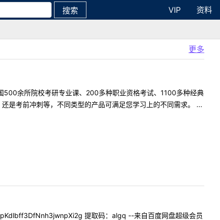
VIP
资料
搜索
更多
500余所院校考研专业课、200多种职业资格考试、1100多种经典
是考前冲刺等，不同类型的产品可满足您学习上的不同需求。 ...
/1pKdlbff3DfNnh3jwnpXi2g 提取码：algq --来自百度网盘超级会员