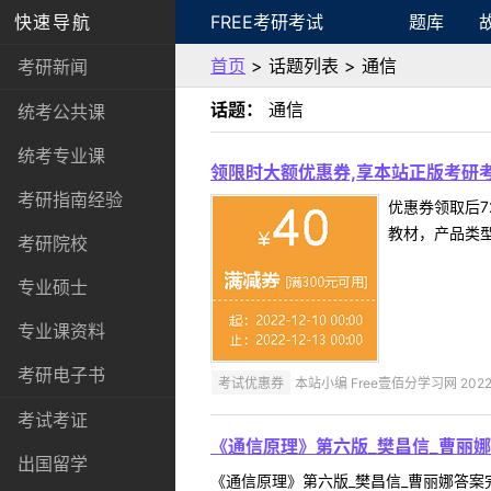
快速导航
FREE考研考试
题库
首页
> 话题列表 > 通信
考研新闻
话题：
通信
统考公共课
统考专业课
领限时大额优惠券,享本站正版考研考
考研指南经验
优惠券领取后7
教材，产品类
考研院校
专业硕士
专业课资料
考研电子书
考试优惠券
本站小编 Free壹佰分学习网 2022-
考试考证
《通信原理》第六版_樊昌信_曹丽
出国留学
《通信原理》第六版_樊昌信_曹丽娜答案完整版.pdf 1