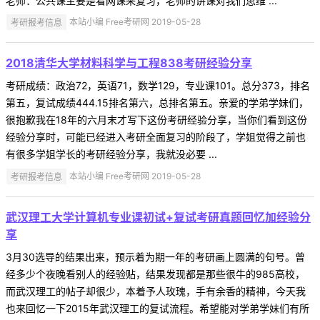
老师：公共课主要是看网课来复习，老师的讲课对我们思维 ...
考研报考信息
本站小编 Free考研网 2019-05-28
2018清华大学材料科学与工程838考研经验分享
考研成绩：政治72，英语71，数学129，专业课101。总分373，排名
第五，复试成绩444.15排名第六，总排名第五。亲爱的学弟学妹们，
很抱歉我在18年的六月末才写下这份考研经验分享，当你们看到这份
经验分享时，可能已经进入考研全面复习的阶段了，学姐觉得之前也
有很多学姐学长的考研经验分享，我就没必要 ...
考研报考信息
本站小编 Free考研网 2019-05-28
武汉理工大学计算机专业课初试+复试考研真题回忆加经验分
享
3月30选导的结果出来，预示着为期一年的考研画上圆满的句号。曾
经多少个夜晚看别人的经验贴，结果发现都是那些很牛的985高校，
而武汉理工的帖子却很少，本着予人玫瑰，手有余香的精神，今天我
也来回忆一下2015年武汉理工的复试流程。希望能对学弟学妹们有所