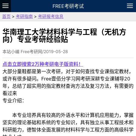
FREE考研考试
首页
>
考研指南
>
考研报考信息
题库
故事
专题
APP
笔记
论坛
VIP
资料
华南理工大学材料科学与工程（无机方
向）专业考研经验贴
本站小编 Free考研网/2019-05-28
点击立即搜索2万种考研电子版资料！
大部分童鞋都是第一次考研，对于如何查找专业课指定教材，
或许有很多疑问。Free壹佰分学习网考研深耕专业课辅导20
年，总结了超实用的指定教材查询方法及复习方法，有需要的
看过来
专业介绍：
本专业培养具有较高的外语水平和计算机应用能力，掌握
坚实的理论基础和系统的专业知识，具有独立从事工程技术和
科研能力，德智体全面发展的材料科学与工程方面的高级科学