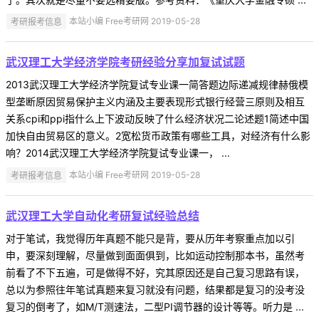
考研报考信息
本站小编 Free考研网 2019-05-28
武汉理工大学经济学院考研经验分享加复试试题
2013武汉理工大学经济学院复试专业课一简答题边际递减规律赫俄模
型垄断原因贸易保护主义内涵及主要表现形式银行经营三原则及相互
关系cpi和ppi指什么上下波动反映了什么经济状况二论述题1简述中国
加快自由贸易区的意义。2宽松货币政策有哪些工具，对经济有什么影
响？2014武汉理工大学经济学院复试专业课一， ...
考研报考信息
本站小编 Free考研网 2019-05-28
武汉理工大学自动化考研复试经验总结
对于笔试，我觉得历年真题不能只是背，要从历年考察重点加以引
申，要深刻理解，尽量做到面面俱到，比如运动控制那本书，虽然考
前看了不下五遍，可是做得不好，究其原因还是自己复习思路有误，
总以为参照往年笔试真题来复习就没有问题，结果都是复习的没考没
复习的倒考了，如M/T测速法，二型PI调节器的设计等等。听力是 ...