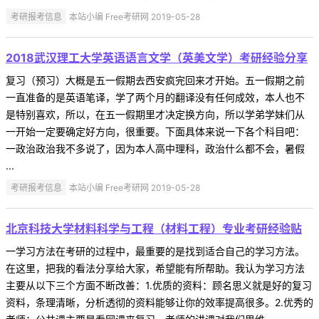
考研报考信息
本站小编 Free考研网 2019-05-28
2018武汉理工大学英语语言文学（英美文学）考研经验分享
复习（预习）大概是五一假期去西安疯完回来才开始。五一假期之前
一直准备的是英语笔译，学了两个月的翻译没有任何成效，本人也不
是特别喜欢，所以，在五一假期里才决定换方向，所以学弟学妹们从
一开始一定要确定好方向，很重要。下面具体来说一下各个科目吧：
一政治政治我不多说了，因为本人高中理科，政治什么都不会，暑假
...
考研报考信息
本站小编 Free考研网 2019-05-28
北京科技大学材料科学与工程（材料工程）专业考研经验贴
一学习方法在考研的过程中，最重要的是找到适合自己的学习方法。
在这里，把我的看法分享给大家，希望能有所帮助。我认为学习方法
主要从以下三个方面不断改善：1.优质的资料：顾名思义就是好的复习
资料，条理清晰，分析透彻的资料能够让你的效率提高很多。2.优秀的