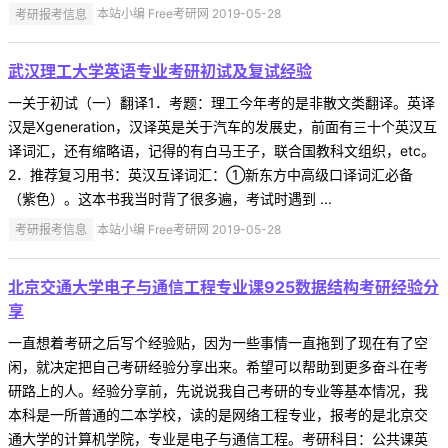
考研报考信息
本站小编 Free考研网 2019-05-28
武汉理工大学英语专业考研初试及复试经验
一关于初试（一）翻译1．考题：理工今年考的是非散文类翻译。英译
汉是Xgeneration，汉译英是关于汽车的发展史，前面有三十个英汉互
译词汇，还有缩略语，记得的有白马王子，联合国教科文组织，etc。
2．推荐复习用书：英汉互译词汇：①新东方中高级口译词汇必备
（紫色）。这本书我当时背了很多遍，考试时遇到 ...
考研报考信息
本站小编 Free考研网 2019-05-28
北京交通大学电子与通信工程专业课925数据结构考研经验分
享
一直想着考研之后写个经验贴，因为一些事情一直拖到了现在有了空
闲，就决定把自己考研经验分享出来。希望可以帮助到更多奋斗在考
研路上的人。经验分享前，先说说我自己考研的专业等基本情况，我
本科是一所普通的二本学校，读的是网络工程专业，报考的是北京交
通大学的计算机学院，专业是电子与通信工程。考研科目：公共课英