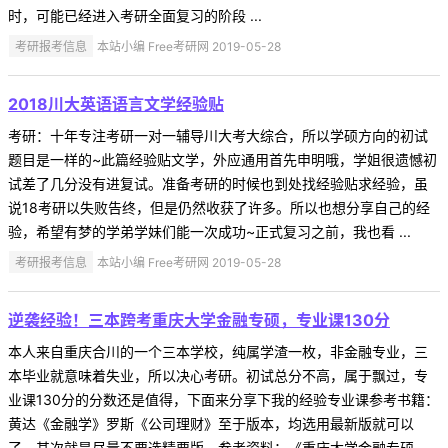
时，可能已经进入考研全面复习的阶段 ...
考研报考信息
本站小编 Free考研网 2019-05-28
2018川大英语语言文学经验贴
考研：十年专注考研一对一辅导川大考大综合，所以学硕方向的初试
题目是一样的~此篇经验贴文学，外应通用首先申明哦，学姐很遗憾初
试差了几分没有进复试。准备考研的时候也到处找经验贴求经验，虽
说18考研以失败告终，但是仍然收获了许多。所以也想分享自己的经
验，希望有梦的学弟学妹们能一次成功~正式复习之前，我也看 ...
考研报考信息
本站小编 Free考研网 2019-05-28
逆袭经验！三本跨考重庆大学金融专硕，专业课130分
本人来自重庆合川的一个三本学校，纯属学渣一枚，非金融专业，三
本毕业就意味着失业，所以决心考研。初试总分不高，属于飘过，专
业课130分的分数还是值得，下面来分享下我的经验专业课参考书籍：
黄达《金融学》罗斯《公司理财》至于版本，均选用最新版就可以
了。其次就是尽量不要选精要版。参考资料：《重庆大学金融专硕 ...