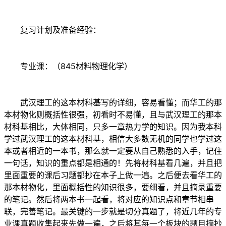
复习计划及准备经验：
专业课：（845材料物理化学）
武汉理工的这本材科基写的详细，容易看懂；而华工的那
本材物化则概括性很强，初看时不易懂，且与武汉理工的那本
材科基相比，大体相同，只多一章热力学的知识。因为我本科
学过武汉理工的这本材科基，相信大多数无机的同学也学过这
本或者相近的一本书，那么就一定要从自己熟悉的入手，记住
一句话，知识的重点都是相通的！先将材科基看几遍，并且把
里面重要的课后习题都抄在本子上做一遍。之后便去看华工的
那本材物化，里面概括性的知识很多，要细看，并且摘录重要
的笔记。然后将两本书一起看，将对应的知识点和章节相串
联，完善笔记。最关键的一步就是切分真题了，将近几年的专
业课真题收集起来先做一遍，之后将其每一个板块的题目摘抄