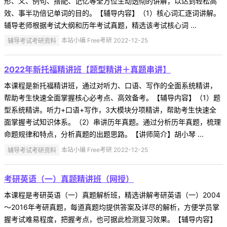
形、义、例句、搭配、记忆等全方位生动透彻的讲解，以达到轻松高
效、事半功倍记单词的目的。【辅导内容】（1）核心词汇逐词讲解。
辅导老师根据考试大纲和历年考试真题，精选该考试核心词 ...
辅导考试考研资料
本站小编 Free考研 2022-12-25
2022年新托福精讲班【题型精讲＋真题串讲】
本课程是新托福精讲班，通过对听力、口语、写作的全面系统精讲，
帮助考生快速全面掌握核心必考点、高效备考。【辅导内容】（1）题
型系统精讲。听力+口语+写作，3大模块分项精讲，帮助考生快速全
面掌握考试知识体系。（2）串讲历年真题。通过分析历年真题，梳理
命题规律和特点，分析真题的出题思路。【讲师简介】胡小琴 ...
辅导考试考研资料
本站小编 Free考研 2022-12-25
考研英语（一）真题精讲班（网授）
本课程是考研英语（一）真题解析班，精选讲解考研英语（一）2004
～2016年考研真题，每道真题均提供答案及详尽的解析，方便学员掌
握考试难易程度，把握考点，也可据此检测复习效果。【辅导内容】