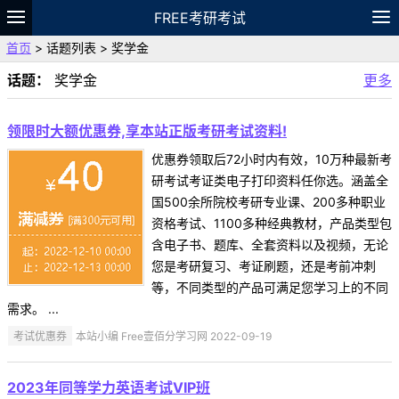
FREE考研考试
首页
> 话题列表 > 奖学金
题库
故事
专题
APP
笔记
论坛
话题：
奖学金
更多
VIP
资料
领限时大额优惠券,享本站正版考研考试资料!
优惠券领取后72小时内有效，10万种最新考
研考试考证类电子打印资料任你选。涵盖全
国500余所院校考研专业课、200多种职业
资格考试、1100多种经典教材，产品类型包
含电子书、题库、全套资料以及视频，无论
您是考研复习、考证刷题，还是考前冲刺
等，不同类型的产品可满足您学习上的不同
需求。 ...
考试优惠券
本站小编 Free壹佰分学习网 2022-09-19
2023年同等学力英语考试VIP班