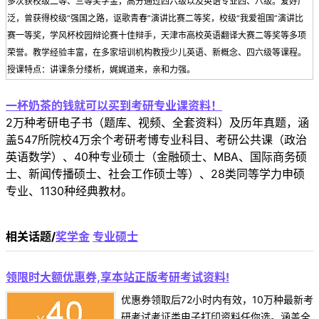
多次获校级二等、三等奖学金，高分通过四六级以及英语专业四、八级。爱好广
泛，曾获得校级“强国之路，讴歌青春”演讲比赛二等奖，校级“我爱祖国”演讲比
赛一等奖，学风杯校园辩论赛十佳辩手，天津市高校英语翻译大赛二等奖等多项
荣誉。教学经验丰富，在多家培训机构教授少儿英语、新概念、四六级等课程。
授课特点：讲课条分缕析，娓娓道来，亲和力强。
一杯奶茶的钱就可以买到考研专业课资料！
2万种考研电子书（题库、视频、全套资料）及历年真题，涵
盖547所院校4万余个考研考博专业科目、考研公共课（政治
英语数学）、40种专业硕士（金融硕士、MBA、国际商务硕
士、新闻传播硕士、社会工作硕士等）、28类同等学力申硕
专业、1130种经典教材。
相关话题/
奖学金
专业硕士
领限时大额优惠券,享本站正版考研考试资料!
优惠券领取后72小时内有效，10万种最新考
研考试考证类电子打印资料任你选。涵盖全