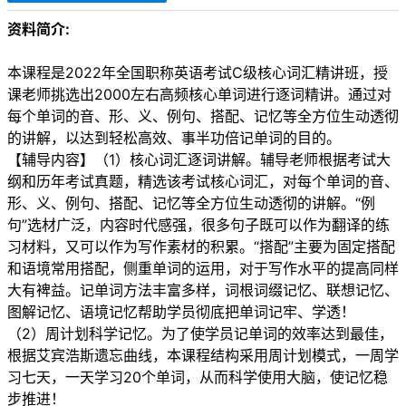
资料简介:
本课程是2022年全国职称英语考试C级核心词汇精讲班，授
课老师挑选出2000左右高频核心单词进行逐词精讲。通过对
每个单词的音、形、义、例句、搭配、记忆等全方位生动透彻
的讲解，以达到轻松高效、事半功倍记单词的目的。
【辅导内容】（1）核心词汇逐词讲解。辅导老师根据考试大
纲和历年考试真题，精选该考试核心词汇，对每个单词的音、
形、义、例句、搭配、记忆等全方位生动透彻的讲解。“例
句”选材广泛，内容时代感强，很多句子既可以作为翻译的练
习材料，又可以作为写作素材的积累。“搭配”主要为固定搭配
和语境常用搭配，侧重单词的运用，对于写作水平的提高同样
大有裨益。记单词方法丰富多样，词根词缀记忆、联想记忆、
图解记忆、语境记忆帮助学员彻底把单词记牢、学透！
（2）周计划科学记忆。为了使学员记单词的效率达到最佳，
根据艾宾浩斯遗忘曲线，本课程结构采用周计划模式，一周学
习七天，一天学习20个单词，从而科学使用大脑，使记忆稳
步推进！