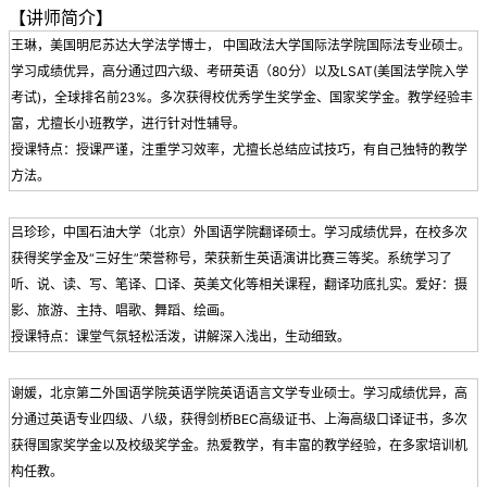
【讲师简介】
王琳，美国明尼苏达大学法学博士， 中国政法大学国际法学院国际法专业硕士。
学习成绩优异，高分通过四六级、考研英语（80分）以及LSAT(美国法学院入学
考试)，全球排名前23%。多次获得校优秀学生奖学金、国家奖学金。教学经验丰
富，尤擅长小班教学，进行针对性辅导。
授课特点：授课严谨，注重学习效率，尤擅长总结应试技巧，有自己独特的教学
方法。
吕珍珍，中国石油大学（北京）外国语学院翻译硕士。学习成绩优异，在校多次
获得奖学金及“三好生”荣誉称号，荣获新生英语演讲比赛三等奖。系统学习了
听、说、读、写、笔译、口译、英美文化等相关课程，翻译功底扎实。爱好：摄
影、旅游、主持、唱歌、舞蹈、绘画。
授课特点：课堂气氛轻松活泼，讲解深入浅出，生动细致。
谢媛，北京第二外国语学院英语学院英语语言文学专业硕士。学习成绩优异，高
分通过英语专业四级、八级，获得剑桥BEC高级证书、上海高级口译证书，多次
获得国家奖学金以及校级奖学金。热爱教学，有丰富的教学经验，在多家培训机
构任教。