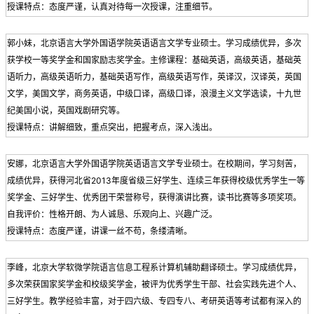
授课特点：态度严谨，认真对待每一次授课，注重细节。
郭小妹，北京语言大学外国语学院英语语言文学专业硕士。学习成绩优异，多次
获学校一等奖学金和国家励志奖学金。主修课程：基础英语，高级英语，基础英
语听力，高级英语听力，基础英语写作，高级英语写作，英译汉，汉译英，英国
文学，美国文学，商务英语，中级口译，高级口译，浪漫主义文学选读，十九世
纪美国小说，英国戏剧研究等。
授课特点：讲解细致，重点突出，把握考点，深入浅出。
安娜，北京语言大学外国语学院英语语言文学专业硕士。在校期间，学习刻苦，
成绩优异，获得河北省2013年度省级三好学生、连续三年获得校级优秀学生一等
奖学金、三好学生、优秀团干荣誉称号，获得演讲比赛，读书比赛等多项奖项。
自我评价：性格开朗、为人诚恳、乐观向上、兴趣广泛。
授课特点：态度严谨，讲课一丝不苟，条缕清晰。
李峰，北京大学软微学院语言信息工程系计算机辅助翻译硕士。学习成绩优异，
多次荣获国家奖学金和校级奖学金，被评为优秀学生干部、社会实践先进个人、
三好学生。教学经验丰富，对于四六级、专四专八、考研英语等考试都有深入的