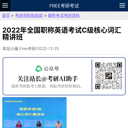
FREE考研考试
首页
>
考研资料和经验
>
辅导考试考研资料
题库
故事
专题
APP
笔记
论坛
VIP
资料
2022年全国职称英语考试C级核心词汇
精讲班
本站小编 Free考研/2022-12-25