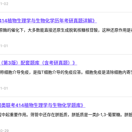
1-02
414植物生理学与生物化学历年考研真题详解》
酶的催化下，大多数能直接还原生成脱氧核糖核苷酸，这种还原作用是在核
1-01
（第3版）配套题库（含考研真题）》
又称细胞介导免疫，是指T细胞介导的免疫应答。细胞免疫是清除细胞内
1-01
门类联考414植物生理学与生物化学题库》
中起重要作用。筛管中还存在胼胝质，胼胝质是一类β-1,3-葡聚糖。
0-29