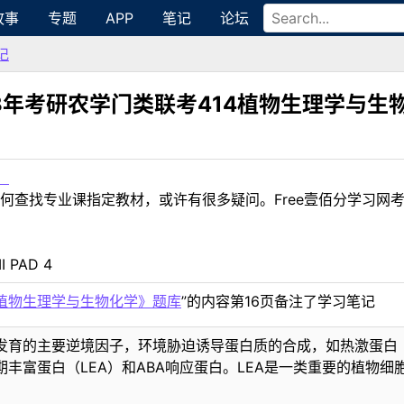
故事
专题
APP
笔记
论坛
记
23年考研农学门类联考414植物生理学与生
！
何查找专业课指定教材，或许有很多疑问。Free壹佰分学习网
I PAD 4
4植物生理学与生物化学》题库
”的内容第16页备注了学习笔记
育的主要逆境因子，环境胁迫诱导蛋白质的合成，如热激蛋白（H
丰富蛋白（LEA）和ABA响应蛋白。LEA是一类重要的植物