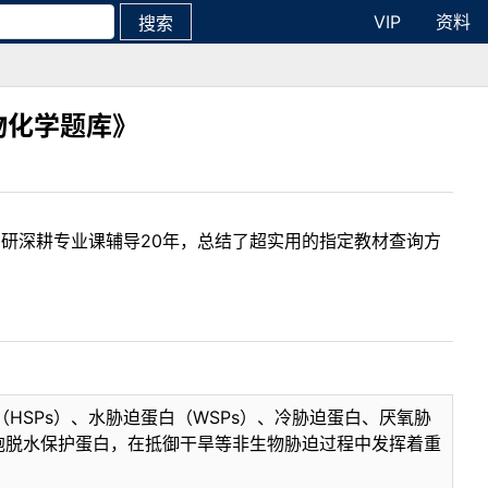
VIP
资料
搜索
物化学题库》
考研深耕专业课辅导20年，总结了超实用的指定教材查询方
SPs）、水胁迫蛋白（WSPs）、冷胁迫蛋白、厌氧胁
细胞脱水保护蛋白，在抵御干旱等非生物胁迫过程中发挥着重