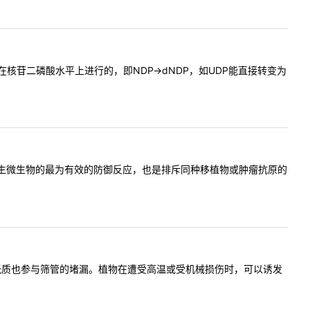
苷二磷酸水平上进行的，即NDP→dNDP，如UDP能直接转变为
寄生微生物的最为有效的防御反应，也是排斥同种移植物或肿瘤抗原的
胼胝质也参与筛管的堵漏。植物在遭受高温或受机械损伤时，可以诱发