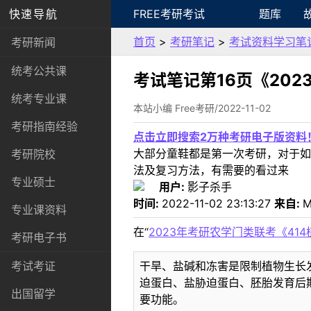
快速导航
FREE考研考试
题库
首页
>
考研笔记
>
考试资料学习笔
考研新闻
统考公共课
考试笔记第16页《20
统考专业课
本站小编 Free考研/2022-11-02
考研指南经验
点击立即搜索2万种考研电子版资料
大部分童鞋都是第一次考研，对于如
考研院校
法及复习方法，有需要的看过来
专业硕士
用户:
影子杀手
时间:
2022-11-02 23:13:27
来自:
M
专业课资料
在“
2023年考研农学门类联考《41
考研电子书
干旱、盐碱和冻害是限制植物生长发
考试考证
迫蛋白、盐胁迫蛋白、胚胎发育后期
出国留学
要功能。