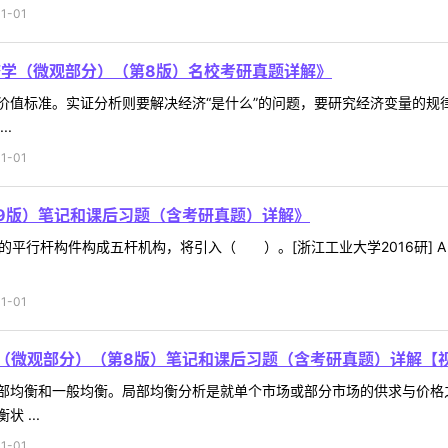
1-01
济学（微观部分）（第8版）名校考研真题详解》
价值标准。实证分析则要解决经济“是什么”的问题，要研究经济变量的规
.
1-01
9版）笔记和课后习题（含考研真题）详解》
平行杆构件构成五杆机构，将引入（ ）。[浙江工业大学2016研] A．
1-01
（微观部分）（第8版）笔记和课后习题（含考研真题）详解【
部均衡和一般均衡。局部均衡分析是就单个市场或部分市场的供求与价格
 ...
1-01