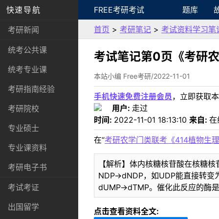
快速导航
FREE考研考试
题库
首页
>
考研笔记
>
考试资料学习笔
考研新闻
统考公共课
考试笔记第0页《考研农
统考专业课
本站小编 Free考研/2022-11-01
考研指南经验
手机快速免费注册会员
，立即获取本
用户:
走过
考研院校
时间:
2022-11-01 18:13:10
来自:
在
专业硕士
在“
考研农学门类联考《414植物生
专业课资料
【解析】体内核糖核苷酸在核糖核
考研电子书
NDP→dNDP，如UDP能直接
dUMP→dTMP。催化此反应的酶是
考试考证
出国留学
点击查看资料全文: