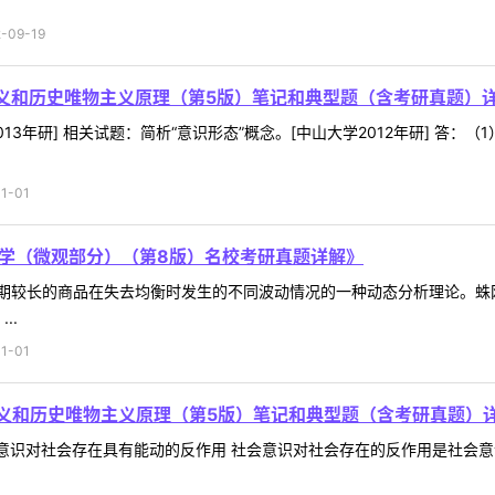
09-19
义和历史唯物主义原理（第5版）笔记和典型题（含考研真题）
13年研] 相关试题：简析“意识形态”概念。[中山大学2012年研] 答
1-01
济学（微观部分）（第8版）名校考研真题详解》
期较长的商品在失去均衡时发生的不同波动情况的一种动态分析理论。蛛
..
1-01
义和历史唯物主义原理（第5版）笔记和典型题（含考研真题）
会意识对社会存在具有能动的反作用 社会意识对社会存在的反作用是社会