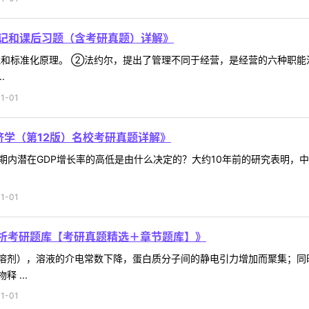
笔记和课后习题（含考研真题）详解》
和标准化原理。 ②法约尔，提出了管理不同于经营，是经营的六种职能
.
1-01
济学（第12版）名校考研真题详解》
期内潜在GDP增长率的高低是由什么决定的？大约10年前的研究表明，中
1-01
分析考研题库【考研真题精选＋章节题库】》
溶剂），溶液的介电常数下降，蛋白质分子间的静电引力增加而聚集；同
 ...
1-01