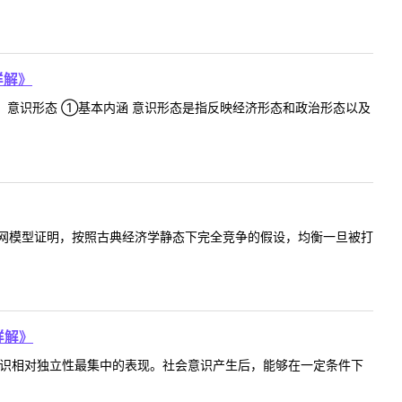
详解》
：（1）意识形态 ①基本内涵 意识形态是指反映经济形态和政治形态以及
网模型证明，按照古典经济学静态下完全竞争的假设，均衡一旦被打
详解》
意识相对独立性最集中的表现。社会意识产生后，能够在一定条件下