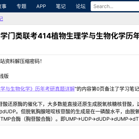
故事
专题
APP
笔记
论坛
记
学门类联考414植物生理学与生物化学历
站资料解压缩密码！
线版
理学与生物化学》历年考研真题详解
”的内容第0页备注了学习笔
苷酸还原酶的催化下，大多数能直接还原生成脱氧核糖核苷酸，
转变为dUDP。但脱氧胸腺嘧啶核苷酸的生成是在一磷酸水平，由脱
TMP合酶（胸苷酸合酶）。即UMP→UDP→dUDP→dUMP→dT