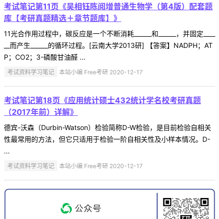
考试笔记第11页《吴相钰陈阅增普通生物学（第4版）配套题
库【考研真题精选＋章节题库】》
11光合作用过程中，碳反应是一个不断消耗______和______，并固定____
__而产生______的循环过程。[云南大学2013研] 【答案】NADPH；AT
P；CO2；3-磷酸甘油醛 ...
考试资料学习笔记
本站小编 Free考研 2020-12-17
考试笔记第18页《应用统计硕士432统计学名校考研真题
（2017年前）详解》
德宾-沃森（Durbin-Watson）检验简称D-W检验，是目前检验自相关
性最常用的方法，但它只适用于检验一阶自相关性及小样本情况。D-
...
考试资料学习笔记
本站小编 Free考研 2020-12-17