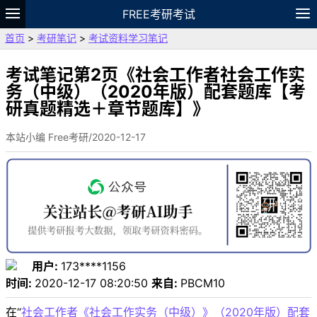
FREE考研考试
首页
>
考研笔记
>
考试资料学习笔记
题库
故事
专题
APP
笔记
论坛
VIP
资料
考试笔记第2页《社会工作者社会工作实
务（中级）（2020年版）配套题库【考
研真题精选＋章节题库】》
本站小编 Free考研/2020-12-17
用户:
173****1156
时间:
2020-12-17 08:20:50
来自:
PBCM10
在“
社会工作者《社会工作实务（中级）》（2020年版）配套