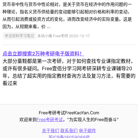
货币非中性与货币中性论相对，是关于货币在经济中的作用问题的一
种理论，指名义货币供给量的变动能够引起相对价格和利率的变动，
从而引起消费或投资方式的变化，进而改变经济中的实际变量。这是
因为，从短期来看，价 ...
考试资料学习笔记
本站小编 Free考研 2020-12-17
点击立即搜索2万种考研电子版资料！
大部分童鞋都是第一次考研，对于如何查找专业课指定教材，
或许有很多疑问。Free壹佰分学习网考研深耕专业课辅导20
年，总结了超实用的指定教材查询方法及复习方法，有需要的
看过来
Free考研考试FreeKaoYan.Com
欢迎来到
Free考研考试
，"为实现人生的Free而奋斗"
关于我们
联系我们
电子邮件
苏ICP备16059069号