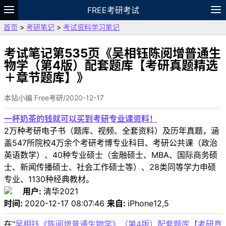
FREE考研考试
首页
>
考研笔记
>
考试资料学习笔记
题库
故事
专题
APP
笔记
论坛
VIP
资料
考试笔记第535页《吴相钰陈阅增普通生
物学（第4版）配套题库【考研真题精选
＋章节题库】》
本站小编 Free考研/2020-12-17
一杯奶茶的钱就可以买到考研专业课资料！
2万种考研电子书（题库、视频、全套资料）及历年真题，涵
盖547所院校4万余个考研考博专业科目、考研公共课（政治
英语数学）、40种专业硕士（金融硕士、MBA、国际商务硕
士、新闻传播硕士、社会工作硕士等）、28类同等学力申硕
专业、1130种经典教材。
用户:
清华2021
时间:
2020-12-17 08:07:46
来自:
iPhone12,5
在“
吴相钰《陈阅增普通生物学》（第4版）配套题库【考研真