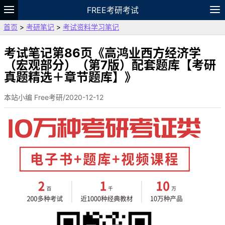
FREE考研考试
首页
>
考研笔记
>
考试资料学习笔记
题库
故事
专题
APP
笔记
论坛
VIP
资料
考试笔记第86页《高鸿业西方经济学
（宏观部分）（第7版）配套题库【考研
真题精选＋章节题库】》
本站小编 Free考研/2020-12-12