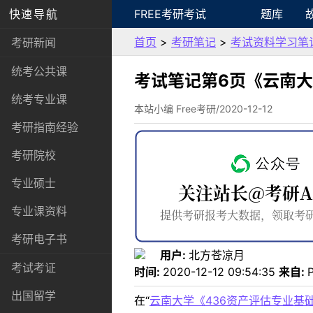
快速导航
FREE考研考试
题库
首页
>
考研笔记
>
考试资料学习笔
考研新闻
统考公共课
考试笔记第6页《云南大
统考专业课
本站小编 Free考研/2020-12-12
考研指南经验
考研院校
专业硕士
专业课资料
考研电子书
用户:
北方苍凉月
考试考证
时间:
2020-12-12 09:54:35
来自:
出国留学
在“
云南大学《436资产评估专业基