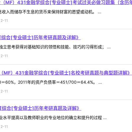
士（MF）431金融学综合[专业硕士]考试过关必做习题集（含历
收入而储存不生息的货币来保持财富的愿望或动机。 ...
2-11
育综合[专业硕士]历年考研真题及详解》
立思考获得对基础知识的领悟和技能、技巧的习得形成； ...
2-11
士（MF）431金融学综合[专业硕士]名校考研真题与典型题详解》
60%，2011年的资产负债率＝451/700＝64.4%。 ...
2-11
育综合[专业硕士]历年考研真题及详解》
水平提高以及教师职业的专业地位的确立和提升的过程 ...
2-11