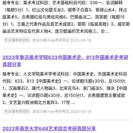
报考专业：美术考试科目：艺术基础科目代码：336一、名词解释
（每题5分）1、红山文化碧玉龙2、虢季子白盘3、青绿山水4、拜占
庭美术5、古希腊红绘与黑绘风格6、巴黎画派二、简答题（每题15
分）1、王羲之代表作品及其艺术成就2、郭熙《临泉高致》3、威尼斯
画派艺术特征及代表人物4、庞贝壁画的艺术风格三、论 ...
专业课考研资料
本站小编 Free考研考试 2023-08-19
2023年鲁迅美术学院623中国美术史、813外国美术史考研
真题分享
报考专业：人文学院美术学考试科目：中国美术史、外国美术史科目
代码：623、813【中国美术史】一、论述题(5题x30分，总150分)
1、汉画像石2、唐代人物画3、北宋花鸟4、吴门画派5、海派【中国
美术史】一、论述题(5题x30分，总150分)1、古希腊建筑主要成就
2、文艺复兴欧洲南北方差异3、17世 ...
专业课考研资料
本站小编 Free考研考试 2023-08-19
2023年南京大学648艺术综合考研真题分享