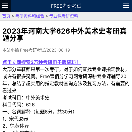
FREE考研考试
首页
>
考研资料和经验
>
专业课考研资料
题库
故事
专题
APP
笔记
论坛
VIP
资料
2023年河南大学626中外美术史考研真
题分享
本站小编 Free考研考试/2023-08-19
点击立即搜索2万种考研电子版资料！
大部分童鞋都是第一次考研，对于如何查找专业课指定教材，
或许有很多疑问。Free壹佰分学习网考研深耕专业课辅导20
年，总结了超实用的指定教材查询方法及复习方法，有需要的
看过来
考试科目：中外美术史
科目代码：626
一、名词解释（每题6分，共30分）
1、宋代瓷器
2、徐黄体异