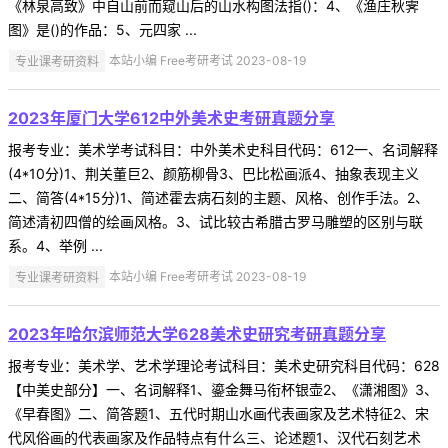
《林泉高致》中自山前而窥山后的山水构图法指()：4、《渔庄秋霁
图》是()的作品：5、元四家 ...
专业课考研资料
本站小编 Free考研考试 2023-08-19
2023年厦门大学612中外美术史考研真题分享
报考专业：美术学考试科目：中外美术史科目代码：612一、名词解释
(4*10分)1、荆关董巨2、颜筋柳骨3、巴比松画派4、抽象表现主义
二、简答(4*15分)1、简述霍去病石刻的主题、风格、创作手法。2、
简述清初四僧的绘画风格。3、试比较古希腊古罗马雕塑的区别与联
系。4、举例 ...
专业课考研资料
本站小编 Free考研考试 2023-08-19
2023年哈尔滨师范大学628美术史研究考研真题分享
报考专业：美术学、艺术学理论考试科目：美术史研究科目代码：628
【中美史部分】一、名词解释1、鎏金舞马衔杯银壶2、《潇湘图》3、
《早春图》二、简答题1、五代时期山水画代表画家及艺术特征2、宋
代风俗画的代表画家及作品特点有什么三、论述题1、汉代石刻艺术