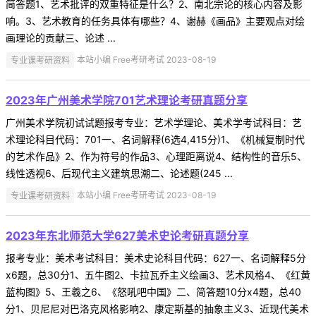
简答题1、艺术批评的双重特征是什么？2、南北宗论的核心内容及影
响。3、艺术教育的任务具体有哪些？4、谢赫《画品》主要观点对绘
画理论的贡献三、论述 ...
专业课考研资料
本站小编 Free考研考试 2023-08-19
2023年广州美术学院701艺术理论考研真题分享
广州美术学院初试试题报考专业：艺术学理论、美术学考试科目：艺
术理论科目代码：701一、名词解释(6选4,415分)1、《机械复制时代
的艺术作品》2、作为符号的作品3、心理距离说4、结构性的音乐5、
线性透视6、后现代主义建筑思潮二、论述题(245 ...
专业课考研资料
本站小编 Free考研考试 2023-08-19
2023年东北师范大学627美术史论考研真题分享
报考专业：美术考试科目：美术史论科目代码：627一、名词解释5分
x6题，总30分1、五牛图2、卡拉瓦乔主义绘画3、艺术风格4、《红黄
蓝构图》5、王羲之6、《怒吼吧中国》二、简答题10分x4题，总40
分1、贝尼尼对巴洛克风格影响2、康定斯基的抽象主义3、近现代美术