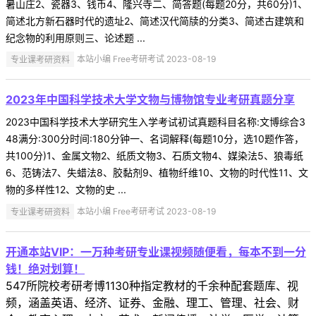
暑山庄2、瓷器3、钱币4、隆兴寺二、简答题(每题20分，共60分)1、
简述北方新石器时代的遗址2、简述汉代简牍的分类3、简述古建筑和
纪念物的利用原则三、论述题 ...
专业课考研资料
本站小编 Free考研考试 2023-08-19
2023年中国科学技术大学文物与博物馆专业考研真题分享
2023中国科学技术大学研究生入学考试初试真题科目名称:文博综合3
48满分:300分时间:180分钟一、名词解释(每题10分，选10题作答，
共100分)1、金属文物2、纸质文物3、石质文物4、媒染法5、狼毒纸
6、范铸法7、失蜡法8、胶黏剂9、植物纤维10、文物的时代性11、文
物的多样性12、文物的史 ...
专业课考研资料
本站小编 Free考研考试 2023-08-19
开通本站VIP：一万种考研专业课视频随便看，每本不到一分
钱！绝对划算！
547所院校考研考博1130种指定教材的千余种配套题库、视
频，涵盖英语、经济、证券、金融、理工、管理、社会、财