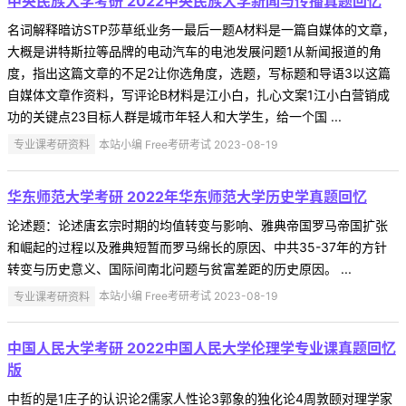
中央民族大学考研 2022中央民族大学新闻与传播真题回忆
名词解释暗访STP莎草纸业务一最后一题A材料是一篇自媒体的文章，
大概是讲特斯拉等品牌的电动汽车的电池发展问题1从新闻报道的角
度，指出这篇文章的不足2让你选角度，选题，写标题和导语3以这篇
自媒体文章作资料，写评论B材料是江小白，扎心文案1江小白营销成
功的关键点23目标人群是城市年轻人和大学生，给一个国 ...
专业课考研资料
本站小编 Free考研考试 2023-08-19
华东师范大学考研 2022年华东师范大学历史学真题回忆
论述题：论述唐玄宗时期的均值转变与影响、雅典帝国罗马帝国扩张
和崛起的过程以及雅典短暂而罗马绵长的原因、中共35-37年的方针
转变与历史意义、国际间南北问题与贫富差距的历史原因。 ...
专业课考研资料
本站小编 Free考研考试 2023-08-19
中国人民大学考研 2022中国人民大学伦理学专业课真题回忆
版
中哲的是1庄子的认识论2儒家人性论3郭象的独化论4周敦颐对理学家