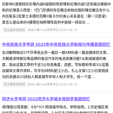
的影响5道德经的伦理内涵6程颐的性即理和伦理内涵7还有碳达峰碳中
和的伦理意义西哲：1巴门尼德的存在概念和柏拉图的理念概念有什么
内在联系2亚里士多德的范畴3笛卡尔的身心关系是在（第一沉思录）
里怎么提出来的4康德在纯粹理性批判中是统一经验论 ...
专业课考研资料
本站小编 Free考研考试 2023-08-19
中央民族大学考研 2022年中央民族大学新闻与传播真题回忆
名词解释暗访STP莎草纸业务一最后一题A材料是一篇自媒体的文章，
大概是讲特斯拉等品牌的电动汽车的电池发展问题1从新闻报道的角
度，指出这篇文章的不足2让你选角度，选题，写标题和导语3以这篇
自媒体文章作资料，写评论B材料是江小白，扎心文案1江小白营销成
功的关键点23目标人群是城市年轻人和大学生，给一个国 ...
专业课考研资料
本站小编 Free考研考试 2023-08-19
同济大学考研 2022同济大学城乡规划学真题回忆
l原理部分简答题：9分*101.明清城市特点，举例说明。2.历史城区保
护的意义和方法，并举例说明。3.社区生活圈对比传统住区有哪些转