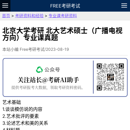
FREE考研考试
首页
>
考研资料和经验
>
专业课考研资料
题库
故事
专题
APP
笔记
论坛
VIP
资料
北京大学考研 北大艺术硕士（广播电视
方向）专业课真题
本站小编 Free考研考试/2023-08-19
艺术基础
1.谈谈模仿说的内容
2.艺术批评的要素
3.论述艺术和美的关系