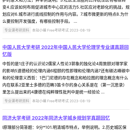
变4.应该如何布局促进城市中心区的活力5.社区应对老龄化的挑战，规
划应对6.城市进行底线控制的作用与内容。7.城市微更新的特点8.为什
么要控制开发强度，有哪些控制手段。 ...
专业课考研资料
本站小编 Free考研考试 2023-08-19
中国人民大学考研 2022年中国人民大学伦理学专业课真题回
忆版
中哲的是1庄子的认识论2儒家人性论3郭象的独化论4周敦颐对理学家
的影响5道德经的伦理内涵6程颐的性即理和伦理内涵7还有碳达峰碳中
和的伦理意义西哲：1巴门尼德的存在概念和柏拉图的理念概念有什么
内在联系2亚里士多德的范畴3笛卡尔的身心关系是在（第一沉思录）
里怎么提出来的4康德在纯粹理性批判中是统一经验论 ...
专业课考研资料
本站小编 Free考研考试 2023-08-19
同济大学考研 2022年同济大学城乡规划学真题回忆
l原理部分简答题：9分*101.明清城市特点，举例说明。2.历史城区保